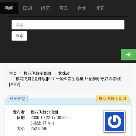
动画
日剧
综艺
音乐
合集
其它
搜索
首页
樱花飞舞字幕组
龙珠改
[樱花飞舞][龙珠改][027 一触即发的危机！悟饭啊 守好四星球]
[MKV]
种子信息
樱花飞舞字幕组
发布者
樱花飞舞分流组
日期
2009-10-22 17:38:38
( 接近 17 年 )
大小
252.9 MB