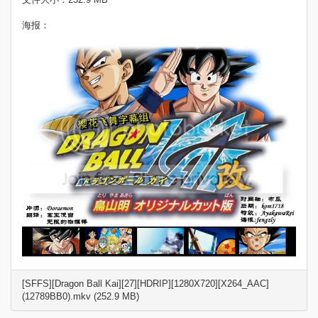
海报：
[SFFS][Dragon Ball Kai][27][HDRIP][1280X720][X264_AAC]
(12789BB0).mkv (252.9 MB)