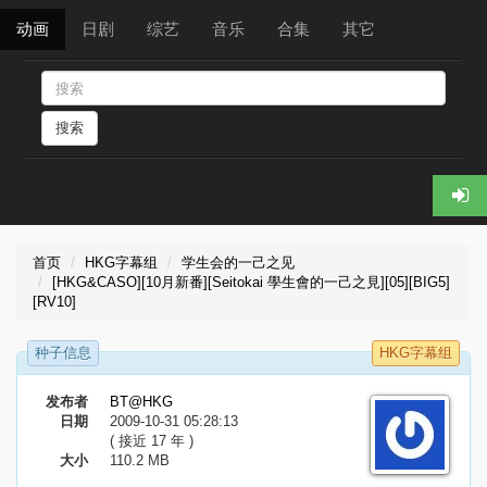
动画
日剧
综艺
音乐
合集
其它
搜索
首页
HKG字幕组
学生会的一己之见
[HKG&CASO][10月新番][Seitokai 學生會的一己之見][05][BIG5]
[RV10]
种子信息
HKG字幕组
发布者
BT@HKG
日期
2009-10-31 05:28:13
( 接近 17 年 )
大小
110.2 MB