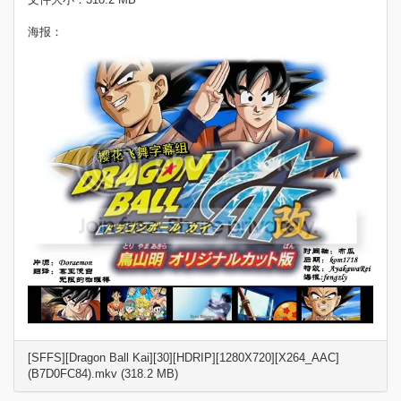
海报：
[SFFS][Dragon Ball Kai][30][HDRIP][1280X720][X264_AAC]
(B7D0FC84).mkv (318.2 MB)