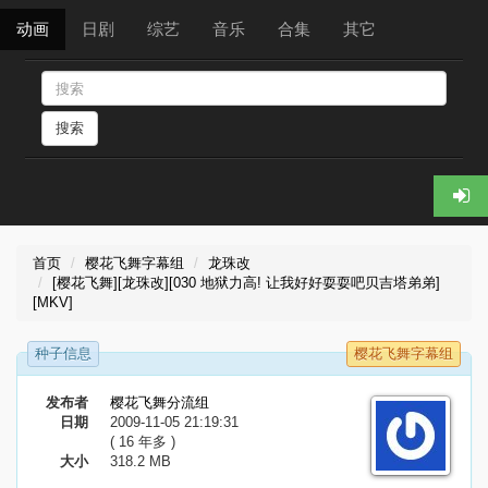
动画
日剧
综艺
音乐
合集
其它
搜索
首页
樱花飞舞字幕组
龙珠改
[樱花飞舞][龙珠改][030 地狱力高! 让我好好耍耍吧贝吉塔弟弟]
[MKV]
种子信息
樱花飞舞字幕组
发布者
樱花飞舞分流组
日期
2009-11-05 21:19:31
( 16 年多 )
大小
318.2 MB