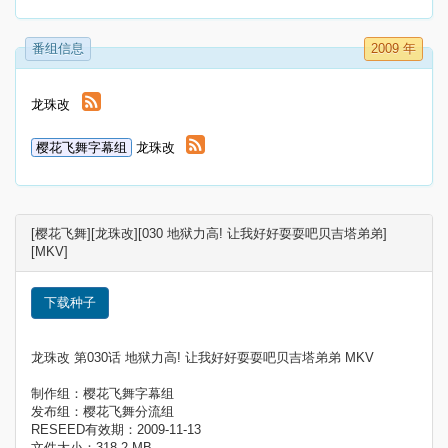
番组信息
2009 年
龙珠改
樱花飞舞字幕组
龙珠改
[樱花飞舞][龙珠改][030 地狱力高! 让我好好耍耍吧贝吉塔弟弟]
[MKV]
下载种子
龙珠改 第030话 地狱力高! 让我好好耍耍吧贝吉塔弟弟 MKV
制作组：樱花飞舞字幕组
发布组：樱花飞舞分流组
RESEED有效期：2009-11-13
文件大小：318.2 MB