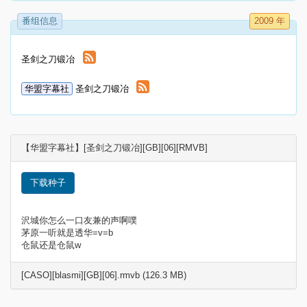
番组信息
2009 年
圣剑之刀锻冶
华盟字幕社
圣剑之刀锻冶
【华盟字幕社】[圣剑之刀锻冶][GB][06][RMVB]
下载种子
沢城你怎么一口友兼的声啊噗
茅原一听就是透华=v=b
仓鼠还是仓鼠w
[CASO][blasmi][GB][06].rmvb (126.3 MB)