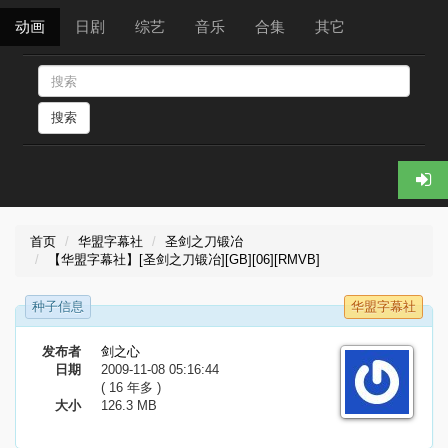
动画
日剧
综艺
音乐
合集
其它
搜索
首页
华盟字幕社
圣剑之刀锻冶
【华盟字幕社】[圣剑之刀锻冶][GB][06][RMVB]
种子信息
华盟字幕社
发布者
剑之心
日期
2009-11-08 05:16:44
( 16 年多 )
大小
126.3 MB