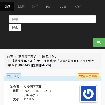
动画
日剧
综艺
音乐
合集
其它
搜索
首页
動漫國字幕組
舞 乙hi Me
【動漫國xDYMY】★10月新番[奇跡列車~歡迎來到大江戶線~]
[第07话][848X480][繁體][RMVB]...
种子信息
動漫國字幕組
发布者
动漫国字幕组
日期
2009-11-16 01:28:17
( 16 年多 )
大小
114.0 MB