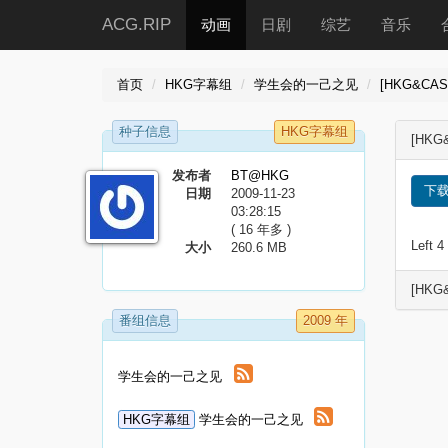
ACG.RIP
动画
日剧
综艺
音乐
首页
HKG字幕组
学生会的一己之见
[HKG&CAS
种子信息
HKG字幕组
[HKG
发布者
BT@HKG
下
日期
2009-11-23
03:28:15
( 16 年多 )
Left
大小
260.6 MB
[HKG&
番组信息
2009 年
学生会的一己之见
HKG字幕组
学生会的一己之见