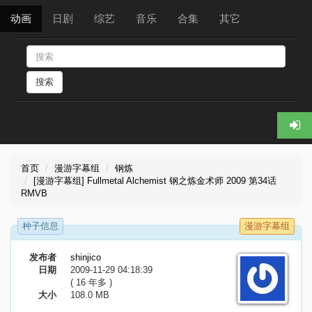
动画
日剧
综艺
音乐
合集
其它
搜索
首页
漫游字幕组
钢炼
[漫游字幕组] Fullmetal Alchemist 钢之炼金术师 2009 第34话
RMVB
种子信息
漫游字幕组
发布者
shinjico
日期
2009-11-29 04:18:39
( 16 年多 )
大小
108.0 MB