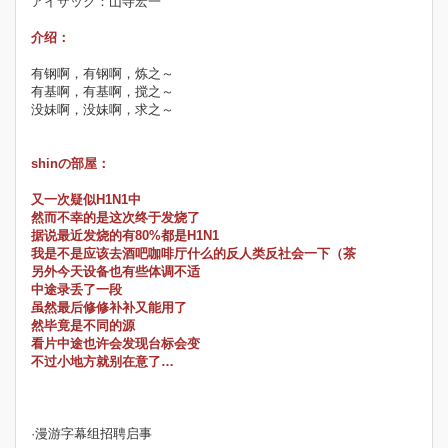
アイザック：山寺宏一
介绍：
有钢啊，有钢啊，炼之～
有基啊，有基啊，搅之～
没妹啊，没妹啊，求之～
shinの部屋：
又一次疑似H1N1中
然而不幸的是这次终于发烧了
据说最近发烧的有80%都是H1N1
我是不是应该去酒吧咖啡厅什么的反人类反社会一下（茶
另外今天设备也有些体调不适
中途录丢了一段
虽然最后修修补补又能用了
然毕竟是不同的源
看片中途也许会发现台标会变
不过小地方就别在意了…
·漫游字幕组招聘启事