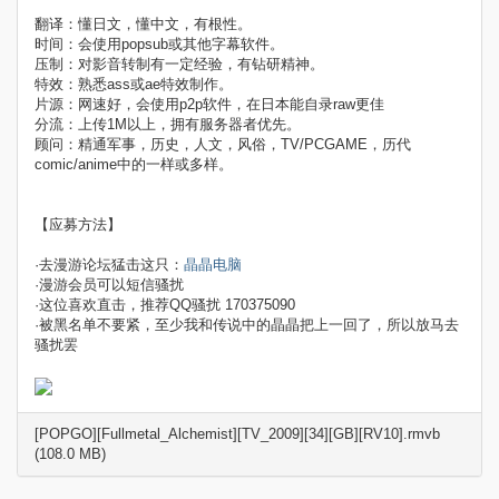
翻译：懂日文，懂中文，有根性。
时间：会使用popsub或其他字幕软件。
压制：对影音转制有一定经验，有钻研精神。
特效：熟悉ass或ae特效制作。
片源：网速好，会使用p2p软件，在日本能自录raw更佳
分流：上传1M以上，拥有服务器者优先。
顾问：精通军事，历史，人文，风俗，TV/PCGAME，历代
comic/anime中的一样或多样。
【应募方法】
·去漫游论坛猛击这只：
晶晶电脑
·漫游会员可以短信骚扰
·这位喜欢直击，推荐QQ骚扰 170375090
·被黑名单不要紧，至少我和传说中的晶晶把上一回了，所以放马去
骚扰罢
[POPGO][Fullmetal_Alchemist][TV_2009][34][GB][RV10].rmvb
(108.0 MB)