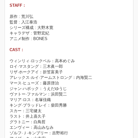
STAFF：
原作 : 荒川弘
監督 : 入江泰浩
シリーズ構成 : 大野木寛
キャラデザ : 菅野宏紀
アニメ制作 : BONES
CAST：
ウィンリィ·ロックベル：高本めぐみ
ロイ·マスタング：三木眞一郎
リザ·ホークアイ：折笠富美子
アレックス·ルイ·アームストロング：内海賢二
マース·ヒューズ：藤原啓治
ジャン·ハボック：うえだゆうじ
ヴァトー·ファルマン：浜田賢二
マリア·ロス：名塚佳織
キング·ブラッドレイ：柴田秀勝
スカー：三宅健太
ラスト：井上喜久子
グラトニー：白鳥哲
エンヴィー：高山みなみ
ゾルフ·Ｊ·キンブリー：吉野裕行