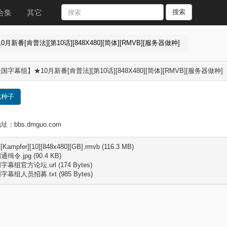
合集
其它
搜索
番[肯普法][第10话][848X480][简体][RMVB][服务器做种]
字幕组】★10月新番[肯普法][第10话][848X480][简体][RMVB][服务器做种]
载种子
：bbs.dmguo.com
[Kampfer][10][848x480][GB].rmvb (116.3 MB)
缉令.jpg (90.4 KB)
幕组官方论坛.url (174 Bytes)
幕组人员招募.txt (985 Bytes)