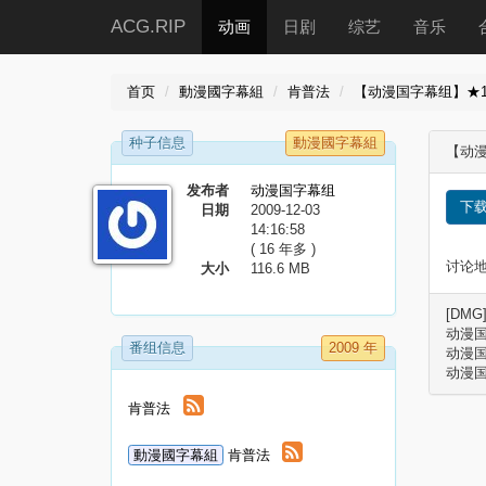
ACG.RIP
动画
日剧
综艺
音乐
首页
動漫國字幕組
肯普法
【动漫国字幕组】★10月新
种子信息
動漫國字幕組
【动漫国
发布者
动漫国字幕组
下
日期
2009-12-03
14:16:58
( 16 年多 )
讨论地址
大小
116.6 MB
[DMG]
动漫国通
番组信息
2009 年
动漫国字
动漫国字
肯普法
動漫國字幕組
肯普法