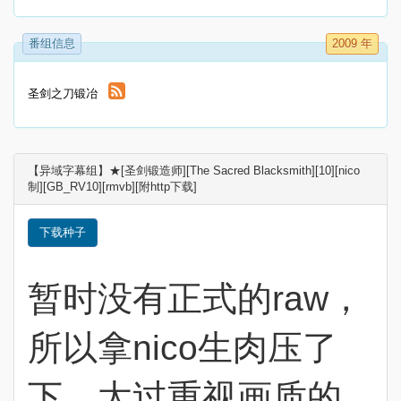
番组信息
2009 年
圣剑之刀锻冶
【异域字幕组】★[圣剑锻造师][The Sacred Blacksmith][10][nico
制][GB_RV10][rmvb][附http下载]
下载种子
暂时没有正式的raw，
所以拿nico生肉压了
下，太过重视画质的