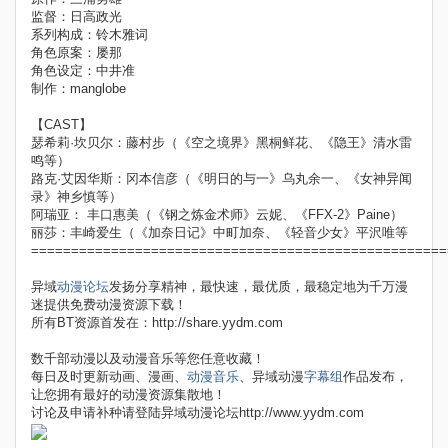
监督：日高政光
系列构成：铃木雅词
角色原案：屡那
角色设定：中井准
制作：manglobe
【CAST】
瑟希莉·坎贝尔：藤村步（《空之境界》黑桐鲜花、《隐王》清水雷
鸣等）
路克·艾因华斯：冈本信彦（《明日的与一》乌丸余一、《女神异闻
录》神乡慎等）
阿瑞亚： 丰口惠美（《钢之炼金术师》云妮、《FFX-2》Paine）
丽莎：丰崎爱生（《加奈日记》中町加奈、《轻音少女》平沢唯等
====================================================
异域
动漫论坛
发扬分享精神，最快速，最优质，最稳定地为千万漫
迷提供免费动漫资源下载！
所有BT资源首发在：http://share.yydm.com
数千部动漫以及动漫音乐等您任意收藏！
每日及时更新动画、漫画、
动漫音乐
、异域动漫
字幕组
作品发布，
让您拥有最好的动漫资源集散地！
讨论及申请补种请登陆异域动漫论坛http://www.yydm.com