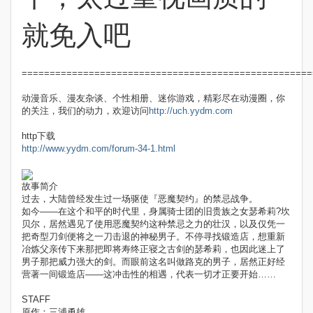
就免入吧
====================================================
动漫音乐、漫友杂谈、个性相册、迷你游戏，精彩尽在动漫圈，你
的关注，我们的动力，欢迎访问
http://uch.yydm.com
http下载
http://www.yydm.com/forum-34-1.html
故事简介
过去，大陆曾经发生过一场驱使『恶魔契约』的禁忌战争。
如今――在这个和平的时代里，身属骑士团的旧贵族之女瑟希莉?坎
贝尔，居然遇见了使用恶魔契约这种禁忌之力的壮汉，以及仅凭一
把奇型刀剑便将之一刀击退的神秘男子。不停寻找锻造店，想重新
冶炼父亲传下来那把即将寿终正寝之古剑的瑟希莉，也因此迷上了
男子那把威力强大的剑。而眼前这名叫做路克的男子，居然正好经
营著一间锻造店――这冲击性的相遇，代表一切才正要开始……
STAFF
原作：三浦勇雄