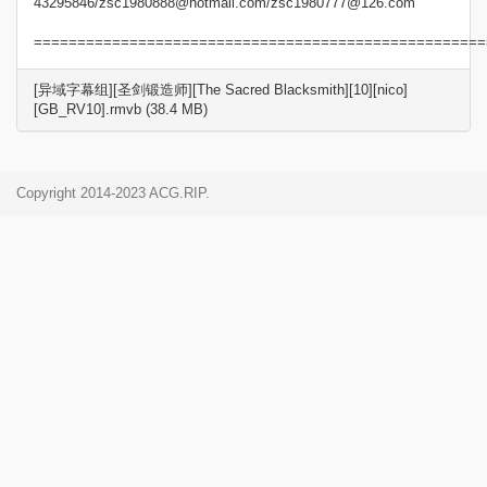
43295846/zsc1980888@hotmail.com/zsc1980777@126.com
====================================================
[异域字幕组][圣剑锻造师][The Sacred Blacksmith][10][nico]
[GB_RV10].rmvb (38.4 MB)
Copyright 2014-2023 ACG.RIP.