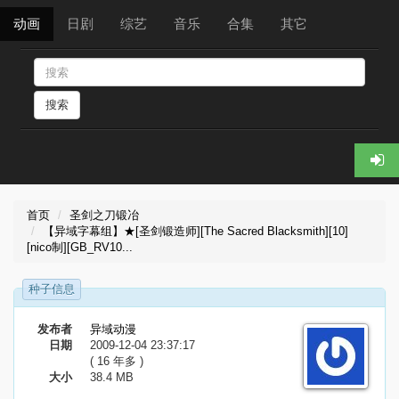
动画
日剧
综艺
音乐
合集
其它
搜索
首页
圣剑之刀锻冶
【异域字幕组】★[圣剑锻造师][The Sacred Blacksmith][10]
[nico制][GB_RV10...
种子信息
发布者
异域动漫
日期
2009-12-04 23:37:17
( 16 年多 )
大小
38.4 MB