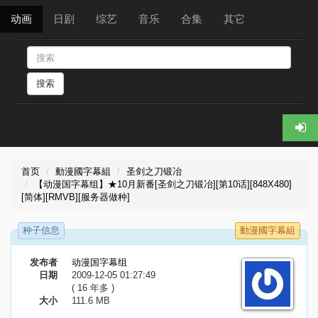
动画
日剧
综艺
音乐
合集
其它
搜索
首页
動漫國字幕組
圣剑之刀锻冶
【动漫国字幕组】★10月新番[圣剑之刀锻冶][第10话][848X480]
[简体][RMVB][服务器做种]
种子信息
動漫國字幕組
发布者
动漫国字幕组
日期
2009-12-05 01:27:49
( 16 年多 )
大小
111.6 MB