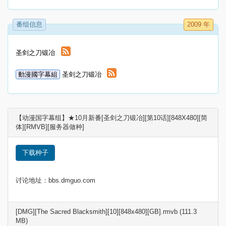
番组信息
2009 年
圣剑之刀锻冶
動漫國字幕組
圣剑之刀锻冶
【动漫国字幕组】★10月新番[圣剑之刀锻冶][第10话][848X480][简
体][RMVB][服务器做种]
下载种子
讨论地址：bbs.dmguo.com
[DMG][The Sacred Blacksmith][10][848x480][GB].rmvb (111.3
MB)