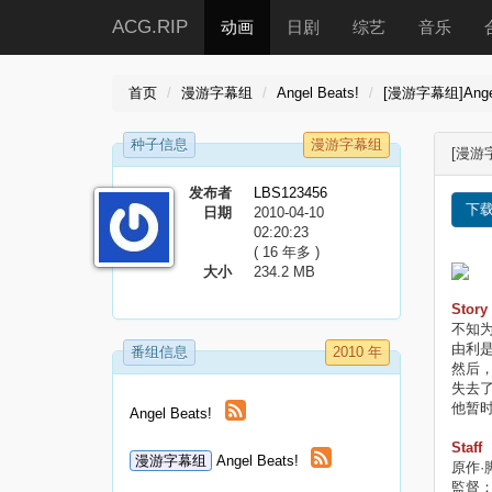
ACG.RIP
动画
日剧
综艺
音乐
首页
漫游字幕组
Angel Beats!
[漫游字幕组]Angel
种子信息
漫游字幕组
[漫游字
发布者
LBS123456
下
日期
2010-04-10
02:20:23
( 16 年多 )
大小
234.2 MB
Story
不知
由利
番组信息
2010 年
然后
失去
他暂
Angel Beats!
Staff
漫游字幕组
Angel Beats!
原作·
監督