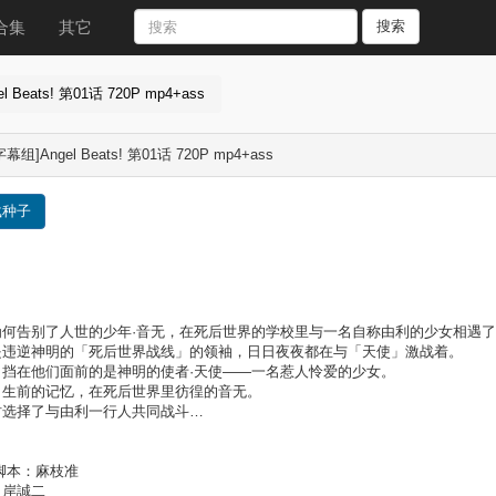
合集
其它
搜索
 Beats! 第01话 720P mp4+ass
幕组]Angel Beats! 第01话 720P mp4+ass
载种子
为何告别了人世的少年·音无，在死后世界的学校里与一名自称由利的少女相遇了
是违逆神明的「死后世界战线」的领袖，日日夜夜都在与「天使」激战着。
，挡在他们面前的是神明的使者·天使——一名惹人怜爱的少女。
了生前的记忆，在死后世界里彷徨的音无。
时选择了与由利一行人共同战斗…
脚本：麻枝准
：岸誠二