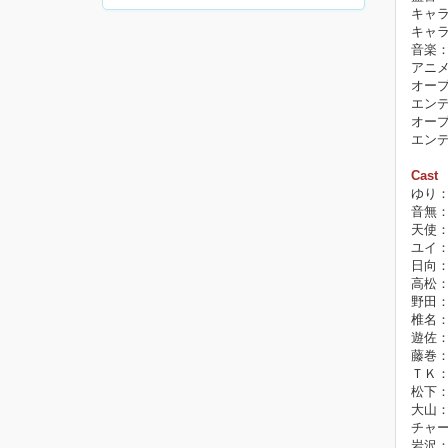
キャラ
キャ
音楽：A
アニ
オープ
エン
オープニ
エンデ
Cast
ゆり
音無
天使
ユイ
日向
高松
野田
椎名
遊佐
藤巻
ＴＫ：M
松下
大山
チャ
岩沢