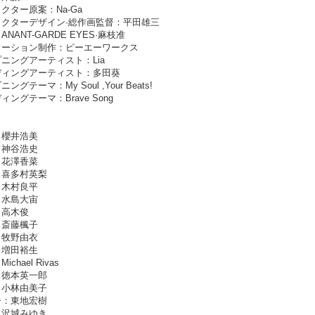
クター原案：Na-Ga
ラクターデザイン·総作画監督：平田雄三
NANT-GARDE EYES·麻枝准
メーション制作：ピーエーワークス
ニングアーティスト：Lia
ディングアーティスト：多田葵
ングテーマ：My Soul ,Your Beats!
ィングテーマ：Brave Song
：櫻井浩美
：神谷浩史
：花澤香菜
：喜多村英梨
：木村良平
：水島大宙
：高木俊
：斎藤楓子
：牧野由衣
：増田裕生
ichael Rivas
：徳本英一郎
：小林由美子
ー：東地宏樹
：沢城みゆき