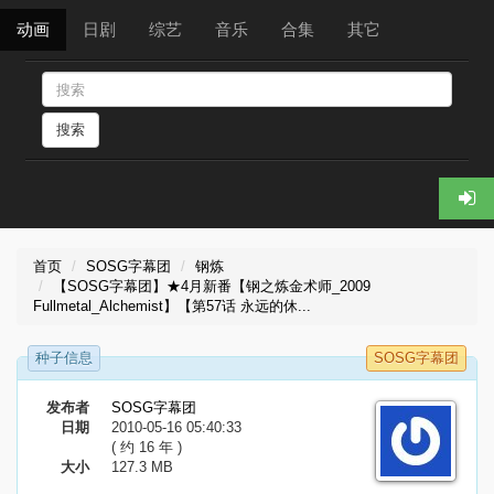
动画
日剧
综艺
音乐
合集
其它
搜索
首页
SOSG字幕团
钢炼
【SOSG字幕团】★4月新番【钢之炼金术师_2009
Fullmetal_Alchemist】【第57话 永远的休...
种子信息
SOSG字幕团
发布者
SOSG字幕团
日期
2010-05-16 05:40:33
( 约 16 年 )
大小
127.3 MB