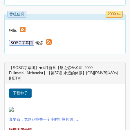
番组信息
2009 年
钢炼
SOSG字幕团
钢炼
【SOSG字幕团】★4月新番【钢之炼金术师_2009
Fullmetal_Alchemist】【第57话 永远的休假】[GB][RMVB][480p]
[HDTV]
下载种子
真要命，竟然花掉整一个小时折腾片源……
详细内容介绍