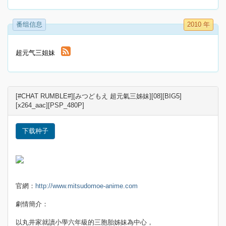
番组信息
2010 年
超元气三姐妹
[#CHAT RUMBLE#][みつどもえ 超元氣三姊妹][08][BIG5]
[x264_aac][PSP_480P]
下载种子
官網：
http://www.mitsudomoe-anime.com
劇情簡介：
以丸井家就讀小學六年級的三胞胎姊妹為中心，