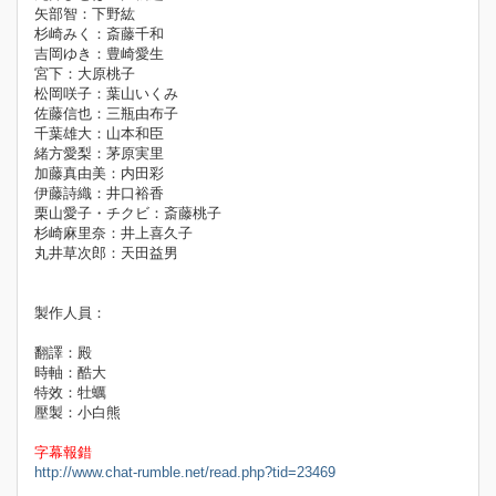
矢部智：下野紘
杉崎みく：斎藤千和
吉岡ゆき：豊崎愛生
宮下：大原桃子
松岡咲子：葉山いくみ
佐藤信也：三瓶由布子
千葉雄大：山本和臣
緒方愛梨：茅原実里
加藤真由美：内田彩
伊藤詩織：井口裕香
栗山愛子・チクビ：斎藤桃子
杉崎麻里奈：井上喜久子
丸井草次郎：天田益男
製作人員：
翻譯：殿
時軸：酷大
特效：牡蠣
壓製：小白熊
字幕報錯
http://www.chat-rumble.net/read.php?tid=23469