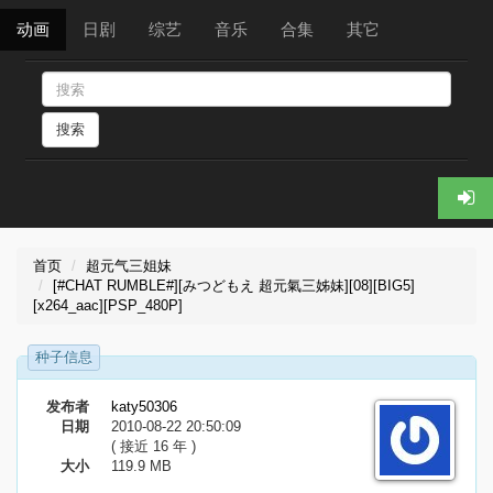
动画
日剧
综艺
音乐
合集
其它
搜索
首页
超元气三姐妹
[#CHAT RUMBLE#][みつどもえ 超元氣三姊妹][08][BIG5]
[x264_aac][PSP_480P]
种子信息
发布者
katy50306
日期
2010-08-22 20:50:09
( 接近 16 年 )
大小
119.9 MB