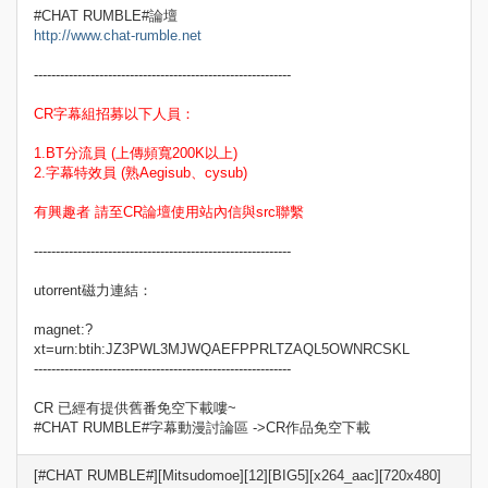
#CHAT RUMBLE#論壇
http://www.chat-rumble.net
-----------------------------------------------------------
CR字幕組招募以下人員：
1.BT分流員 (上傳頻寬200K以上)
2.字幕特效員 (熟Aegisub、cysub)
有興趣者 請至CR論壇使用站內信與src聯繫
-----------------------------------------------------------
utorrent磁力連結：
magnet:?
xt=urn:btih:JZ3PWL3MJWQAEFPPRLTZAQL5OWNRCSKL
-----------------------------------------------------------
CR 已經有提供舊番免空下載嘍~
#CHAT RUMBLE#字幕動漫討論區 ->CR作品免空下載
[#CHAT RUMBLE#][Mitsudomoe][12][BIG5][x264_aac][720x480]