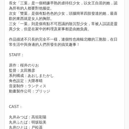
長女「三葉」是一個稍嫌早熟的虐待狂少女，以女王自居的她，認
為所有的人都要對他服從。
次女「雙葉」是個有點色色的少女，頭腦簡單四肢發達的她，最喜
歡的東西就是女人的胸部。
三女「一葉」則是個有點不可思議的陰沉型少女，常被人誤認是靈
異少女，但是在家中的料理及家事都是由她負責。
作品描述不只長的完全不一樣，連個性也南轅北轍的三胞胎，在日
常生活中與身邊的人們所發生的搞笑趣事！
STAFF：
原作：桜井のりお
監督：太田雅彦
系列構成：あおしまたかし
角色設定：大隈孝晴
音楽制作：ランティス
動畫製作公司：ブリッジ
CAST：
丸井みつば：高垣彩陽
丸井ふたば：明坂聡美
丸井ひとは：戸松遥