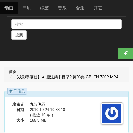
动画
日剧
综艺
音乐
合集
其它
搜索
首页
【极影字幕社】★ 魔法禁书目录2 第03集 GB_CN 720P MP4
种子信息
发布者
九阳飞羽
日期
2010-10-24 19:38:18
( 接近 16 年 )
大小
195.9 MB