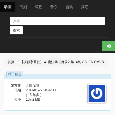
动画
日剧
综艺
音乐
合集
其它
搜索
首页
【极影字幕社】★ 魔法禁书目录2 第14集 GB_CN RMVB
种子信息
发布者
九阳飞羽
日期
2011-01-22 20:42:11
( 15 年多 )
大小
107.2 MB