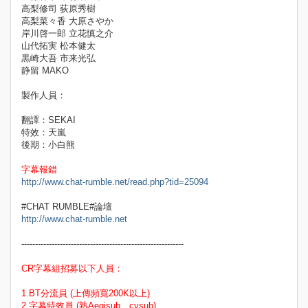
高梨修司 荻原秀樹
高梨菜々香 大原さやか
岸川啓一郎 立花慎之介
山代拓実 松本健太
黒崎大吾 市来光弘
静留 MAKO
製作人員：
翻譯：SEKAI
特效：天嵐
後期：小白熊
字幕報錯
http://www.chat-rumble.net/read.php?tid=25094
#CHAT RUMBLE#論壇
http://www.chat-rumble.net
-----------------------------------------------------------
CR字幕組招募以下人員：
1.BT分流員 (上傳頻寬200K以上)
2.字幕特效員 (熟Aegisub、cysub)