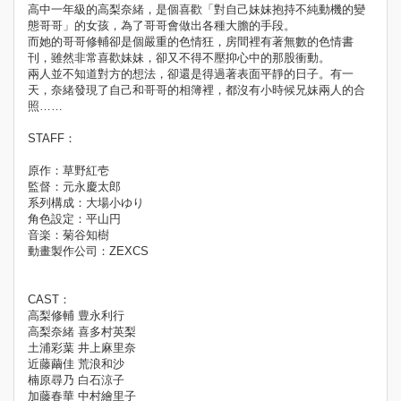
高中一年級的高梨奈緒，是個喜歡「對自己妹妹抱持不純動機的變
態哥哥」的女孩，為了哥哥會做出各種大膽的手段。
而她的哥哥修輔卻是個嚴重的色情狂，房間裡有著無數的色情書
刊，雖然非常喜歡妹妹，卻又不得不壓抑心中的那股衝動。
兩人並不知道對方的想法，卻還是得過著表面平靜的日子。有一
天，奈緒發現了自己和哥哥的相簿裡，都沒有小時候兄妹兩人的合
照……
STAFF：
原作：草野紅壱
監督：元永慶太郎
系列構成：大場小ゆり
角色設定：平山円
音楽：菊谷知樹
動畫製作公司：ZEXCS
CAST：
高梨修輔 豊永利行
高梨奈緒 喜多村英梨
土浦彩葉 井上麻里奈
近藤繭佳 荒浪和沙
楠原尋乃 白石涼子
加藤春華 中村繪里子