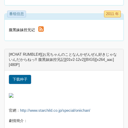
番组信息
2011 年
腹黑妹妹控兄记
[#CHAT RUMBLE#][お兄ちゃんのことなんかぜんぜん好きじゃな
いんだからねっ!! 腹黑妹妹控兄記][01v2-12v2][BIG5][x264_aac]
[480P]
下载种子
官網：
http://www.starchild.co.jp/special/oniichan/
劇情簡介：