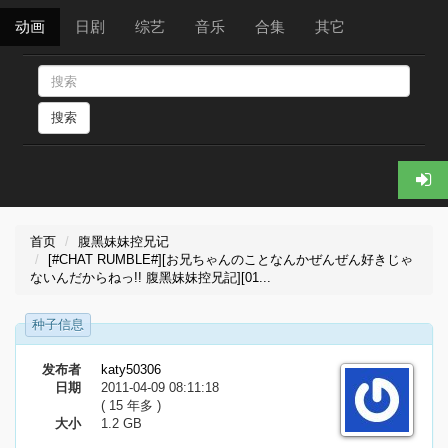
动画
日剧
综艺
音乐
合集
其它
搜索
首页
腹黑妹妹控兄记
[#CHAT RUMBLE#][お兄ちゃんのことなんかぜんぜん好きじゃ
ないんだからねっ!! 腹黑妹妹控兄記][01...
种子信息
发布者
katy50306
日期
2011-04-09 08:11:18
( 15 年多 )
大小
1.2 GB