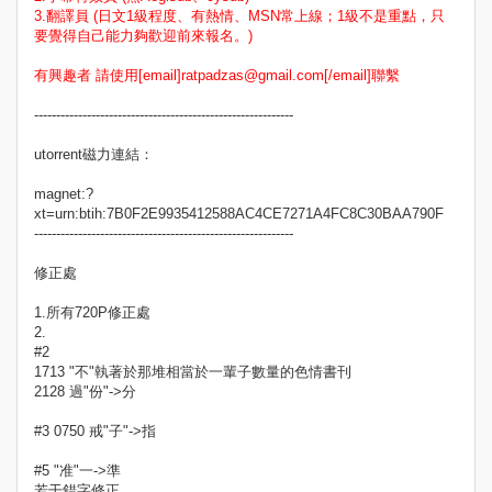
3.翻譯員 (日文1級程度、有熱情、MSN常上線；1級不是重點，只
要覺得自己能力夠歡迎前來報名。)
有興趣者 請使用[email]ratpadzas@gmail.com[/email]聯繫
-----------------------------------------------------------
utorrent磁力連結：
magnet:?
xt=urn:btih:7B0F2E9935412588AC4CE7271A4FC8C30BAA790F
-----------------------------------------------------------
修正處
1.所有720P修正處
2.
#2
1713 "不"執著於那堆相當於一輩子數量的色情書刊
2128 過"份"->分
#3 0750 戒"子"->指
#5 "准"一->準
若干錯字修正