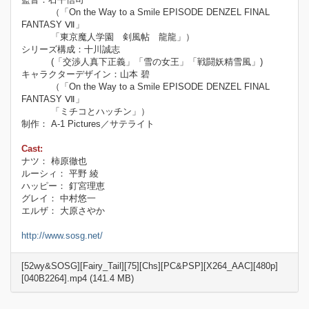
（「On the Way to a Smile EPISODE DENZEL FINAL
FANTASY Ⅶ」
「東京魔人学園 剣風帖 龍龍」）
シリーズ構成：十川誠志
(「交渉人真下正義」「雪の女王」「戦闘妖精雪風」)
キャラクターデザイン：山本 碧
（「On the Way to a Smile EPISODE DENZEL FINAL
FANTASY Ⅶ」
「ミチコとハッチン」）
制作： A-1 Pictures／サテライト
Cast:
ナツ： 柿原徹也
ルーシィ： 平野 綾
ハッピー： 釘宮理恵
グレイ： 中村悠一
エルザ： 大原さやか
http://www.sosg.net/
[52wy&SOSG][Fairy_Tail][75][Chs][PC&PSP][X264_AAC][480p]
[040B2264].mp4 (141.4 MB)