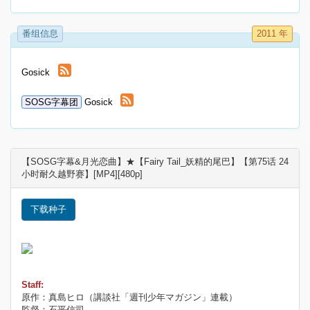
番组信息
2011 年
Gosick
SOSG字幕团
Gosick
【SOSG字幕&月光恋曲】★【Fairy Tail_妖精的尾巴】【第75话 24
小时耐久越野赛】[MP4][480p]
下载种子
Staff:
原作：真島ヒロ（講談社「週刊少年マガジン」連載）
監督：石平信司