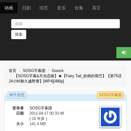
动画
日剧
综艺
音乐
合集
其它
搜索
首页
SOSG字幕团
Gosick
【SOSG字幕&月光恋曲】★【Fairy Tail_妖精的尾巴】【第75话
24小时耐久越野赛】[MP4][480p]
种子信息
SOSG字幕团
发布者
SOSG字幕团
日期
2011-04-17 00:33:48
( 15 年多 )
大小
141.4 MB