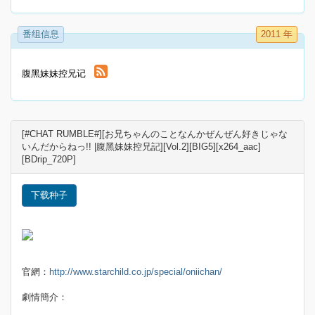
番组信息
2011 年
腹黑妹妹控兄记
[#CHAT RUMBLE#][お兄ちゃんのことなんかぜんぜん好きじゃな
いんだからねっ!! |腹黑妹妹控兄記][Vol.2][BIG5][x264_aac]
[BDrip_720P]
下载种子
官網：
http://www.starchild.co.jp/special/oniichan/
劇情簡介：