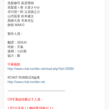
高梨修司 荻原秀樹
高梨菜々香 大原さやか
岸川啓一郎 立花慎之介
山代拓実 松本健太
黒崎大吾 市来光弘
静留 MAKO
製作人員：
翻譯：SEKAI
特效：天嵐
後期：小白熊
協力：殿
字幕報錯
http://www.chat-rumble.net/read.php?tid=25094
#CHAT RUMBLE#論壇
http://www.chat-rumble.net
-----------------------------------------------------------
CR字幕組招募以下人員：
1.BT分流員 (上傳頻寬200K以上)