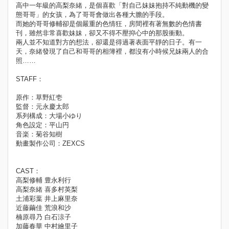
高中一年級的高梨奈緒，是個喜歡「對自己妹妹抱持不純動機的變
態哥哥」的女孩，為了哥哥會做出各種大膽的手段。
而她的哥哥修輔卻是個嚴重的色情狂，房間裡有著無數的色情書
刊，雖然非常喜歡妹妹，卻又不得不壓抑心中的那股衝動。
兩人並不知道對方的想法，卻還是得過著表面平靜的日子。有一
天，奈緒發現了自己和哥哥的相簿裡，都沒有小時候兄妹兩人的合
照……
STAFF：
原作：草野紅壱
監督：元永慶太郎
系列構成：大場小ゆり
角色設定：平山円
音楽：菊谷知樹
動畫製作公司：ZEXCS
CAST：
高梨修輔 豊永利行
高梨奈緒 喜多村英梨
土浦彩葉 井上麻里奈
近藤繭佳 荒浪和沙
楠原尋乃 白石涼子
加藤春華 中村繪里子