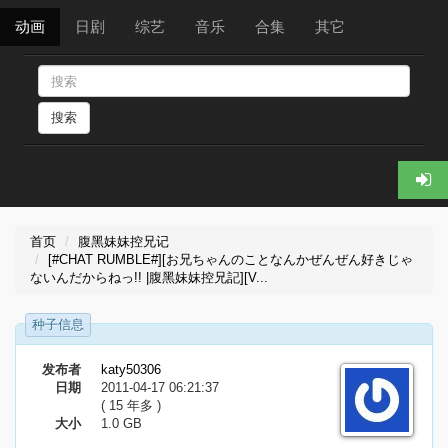
动画
日剧
综艺
音乐
合集
其它
搜索
首页
腹黑妹妹控兄记
[#CHAT RUMBLE#][お兄ちゃんのことなんかぜんぜん好きじゃ
ないんだからねっ!! |腹黑妹妹控兄記][V...
种子信息
发布者
katy50306
日期
2011-04-17 06:21:37
( 15 年多 )
大小
1.0 GB