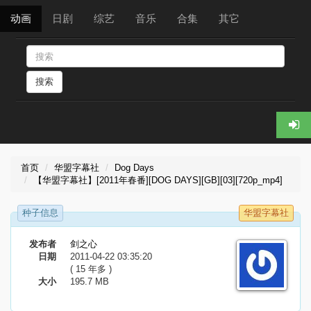
动画
日剧
综艺
音乐
合集
其它
搜索
首页
华盟字幕社
Dog Days
【华盟字幕社】[2011年春番][DOG DAYS][GB][03][720p_mp4]
种子信息
华盟字幕社
发布者
剑之心
日期
2011-04-22 03:35:20
( 15 年多 )
大小
195.7 MB