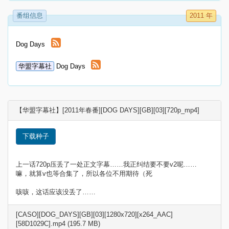
番组信息
2011 年
Dog Days
华盟字幕社
Dog Days
【华盟字幕社】[2011年春番][DOG DAYS][GB][03][720p_mp4]
下载种子
上一话720p压丢了一处正文字幕……我正纠结要不要v2呢……
嘛，就算v也等合集了，所以各位不用期待（死
咳咳，这话应该没丢了……
[CASO][DOG_DAYS][GB][03][1280x720][x264_AAC]
[58D1029C].mp4 (195.7 MB)