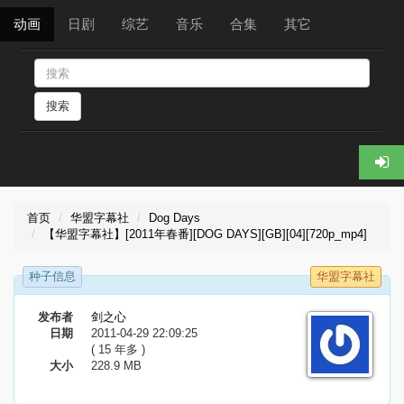
动画
日剧
综艺
音乐
合集
其它
搜索
首页
华盟字幕社
Dog Days
【华盟字幕社】[2011年春番][DOG DAYS][GB][04][720p_mp4]
种子信息
华盟字幕社
发布者
剑之心
日期
2011-04-29 22:09:25
( 15 年多 )
大小
228.9 MB