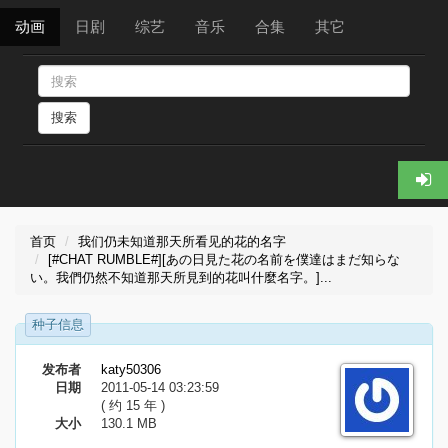
动画
日剧
综艺
音乐
合集
其它
搜索
首页
我们仍未知道那天所看见的花的名字
[#CHAT RUMBLE#][あの日見た花の名前を僕達はまだ知らな
い。我們仍然不知道那天所見到的花叫什麼名字。]...
种子信息
发布者
katy50306
日期
2011-05-14 03:23:59
( 约 15 年 )
大小
130.1 MB