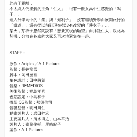
此有了距離，
不太與人們接觸的主角「仁太」、很有一般女高中生感覺的「鳴
子」、
進入升學高中的「集」與「知利子」、沒有繼續升學而展開旅行的
「鐵道」、還有從以前到現在都沒有改變的「芽衣子」…
某天，芽衣子忽然間說有「想要實現的願望」而拜託仁太，以此為
契機，分散在各處的大家又再次地聚集在一起。
STAFF：
原作：Aniplex／A-1 Pictures
監督：長井龍雪
腳本：岡田麿裡
角色設計：田中將賀
音樂：REMEDIOS
美術監督：福島孝喜
色彩設定：中島和子
攝影·CG監督：那須信司
音響監督：明田川仁
動畫製片人：岩田幹宏
主要製片人：清水博之、山本幸治
製片人：齋藤俊輔、尾崎紀子
製作：A-1 Pictures