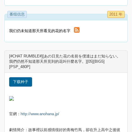
番组信息
2011 年
我们仍未知道那天所看见的花的名字
[#CHAT RUMBLE#][あの日見た花の名前を僕達はまだ知らない。
我們仍然不知道那天所見到的花叫什麼名字。][05][BIG5]
[PSP_480P]
下载种子
官網：
http://www.anohana.jp/
劇情簡介：故事裡以前感情很好的青梅竹馬，卻在升上高中之後彼