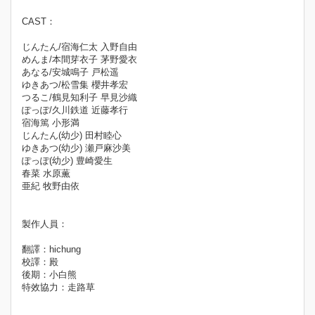
CAST：
じんたん/宿海仁太 入野自由
めんま/本間芽衣子 茅野愛衣
あなる/安城鳴子 戸松遥
ゆきあつ/松雪集 櫻井孝宏
つるこ/鶴見知利子 早見沙織
ぽっぽ/久川鉄道 近藤孝行
宿海篤 小形満
じんたん(幼少) 田村睦心
ゆきあつ(幼少) 瀬戸麻沙美
ぽっぽ(幼少) 豊崎愛生
春菜 水原薫
亜紀 牧野由依
製作人員：
翻譯：hichung
校譯：殿
後期：小白熊
特效協力：走路草