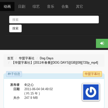
动画
日剧
综艺
音乐
合集
其它
搜索
首页
华盟字幕社
Dog Days
【华盟字幕社】[2011年春番][DOG DAYS][GB][09][720p_mp4]
种子信息
华盟字幕社
发布者
剑之心
日期
2011-06-04 04:49:02
( 约 15 年 )
大小
247.9 MB