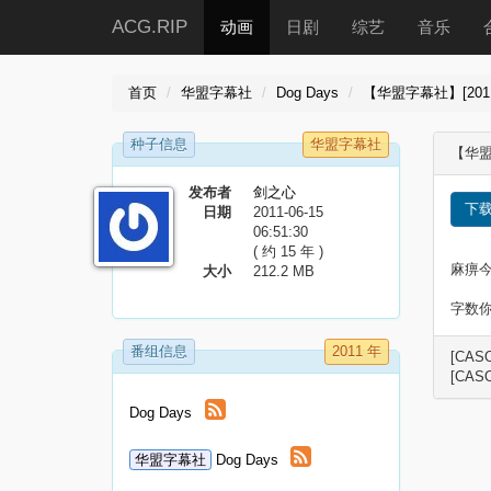
ACG.RIP
动画
日剧
综艺
音乐
首页
华盟字幕社
Dog Days
【华盟字幕社】[2011年春
种子信息
华盟字幕社
【华盟字
发布者
剑之心
下
日期
2011-06-15
06:51:30
( 约 15 年 )
麻痹今
大小
212.2 MB
字数
番组信息
2011 年
[CASO
[CASO
Dog Days
华盟字幕社
Dog Days