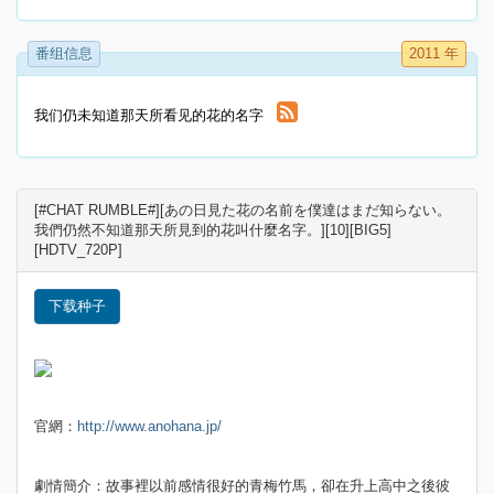
番组信息
2011 年
我们仍未知道那天所看见的花的名字
[#CHAT RUMBLE#][あの日見た花の名前を僕達はまだ知らない。
我們仍然不知道那天所見到的花叫什麼名字。][10][BIG5]
[HDTV_720P]
下载种子
官網：
http://www.anohana.jp/
劇情簡介：故事裡以前感情很好的青梅竹馬，卻在升上高中之後彼