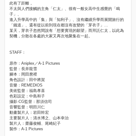
此有了距離，
不太與人們接觸的主角「仁太」、很有一般女高中生感覺的「鳴
子」、
進入升學高中的「集」與「知利子」、沒有繼續升學而展開旅行的
「鐵道」、還有從以前到現在都沒有改變的「芽衣子」…
某天，芽衣子忽然間說有「想要實現的願望」而拜託仁太，以此為
契機，分散在各處的大家又再次地聚集在一起。
STAFF：
原作：Aniplex／A-1 Pictures
監督：長井龍雪
腳本：岡田麿裡
角色設計：田中將賀
音樂：REMEDIOS
美術監督：福島孝喜
色彩設定：中島和子
攝影·CG監督：那須信司
音響監督：明田川仁
動畫製片人：岩田幹宏
主要製片人：清水博之、山本幸治
製片人：齋藤俊輔、尾崎紀子
製作：A-1 Pictures