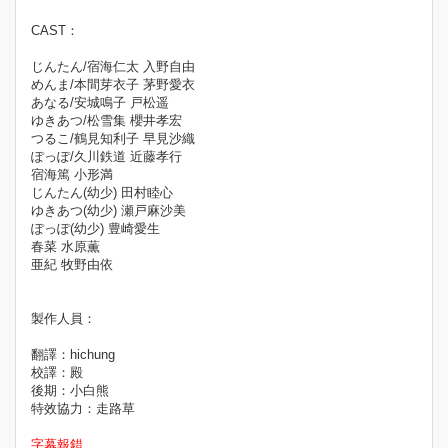
CAST：
じんたん/宿海仁太 入野自由
めんま/本間芽衣子 茅野愛衣
あなる/安城鳴子 戸松遥
ゆきあつ/松雪集 櫻井孝宏
つるこ/鶴見知利子 早見沙織
ぽっぽ/久川鉄道 近藤孝行
宿海篤 小形満
じんたん(幼少) 田村睦心
ゆきあつ(幼少) 瀬戸麻沙美
ぽっぽ(幼少) 豊崎愛生
春菜 水原薫
亜紀 牧野由依
製作人員：
翻譯：hichung
校譯：殿
後期：小白熊
特效協力：走路草
字幕報錯