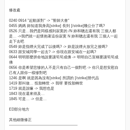
修改處
0240 0914 "起動派對" -> "誓師大會"
0455 媽媽 妳知道我身高[strike] 長到 [/strike]幾公分了嗎?
0526 只是…我們是同樣感到寂寞的 /N 妳和聰志還有我 三個人都
是… ->我們就一起懷抱著這份寂寞 N 妳和聰志還有我 三個人一起
走下去吧
0549 妳是指煙火完成了以後嗎? -> 妳是說煙火放完之後嗎?
0633 跟安城同學一起去? -> 你現在跟安城在一起嗎?
0644 明明那麼拼命地說要讓筍筍成佛 -> 明明自己宣稱要讓筍筍成
佛
0656 你是希望悲慘的人不是只有自己一個對吧 -> 你只是想安慰自
己有人跟你一樣慘對吧
1246 是啊 就是因為沒有[strike] 所謂的 [/strike]替代品
1419 那叫做… 投胎轉世 -> 我呀 要投胎轉世
1719 就是說嘛 -> 我想也是
1843 現在還來得及…
1845 可是… -> 但是…
ED部分地方
其他細微修正
-----------------------------------------------------------