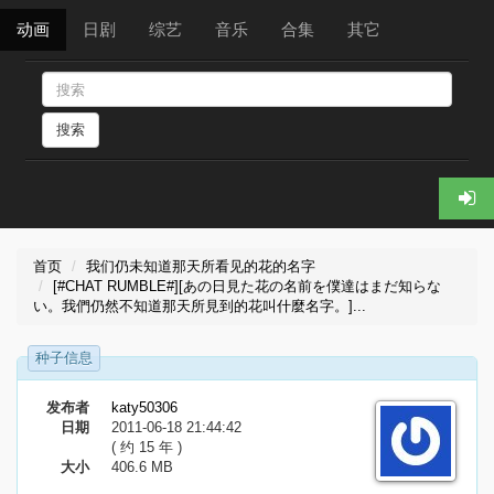
动画
日剧
综艺
音乐
合集
其它
搜索
首页
我们仍未知道那天所看见的花的名字
[#CHAT RUMBLE#][あの日見た花の名前を僕達はまだ知らな
い。我們仍然不知道那天所見到的花叫什麼名字。]...
种子信息
发布者
katy50306
日期
2011-06-18 21:44:42
( 约 15 年 )
大小
406.6 MB