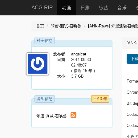
ACG.RIP
动画
日剧
综艺
音乐
首页
笨蛋·测试·召唤兽
[ANK-Raws] 笨蛋測驗召喚獸·貳 Ba
种子信息
[ANK-
发布者
angelcat
下
日期
2011-09-30
02:48:07
( 接近 15 年 )
大小
3.7 GB
Format
Chrom
番组信息
2010 年
Bit de
Codec
笨蛋·测试·召唤兽
Codec
小夜