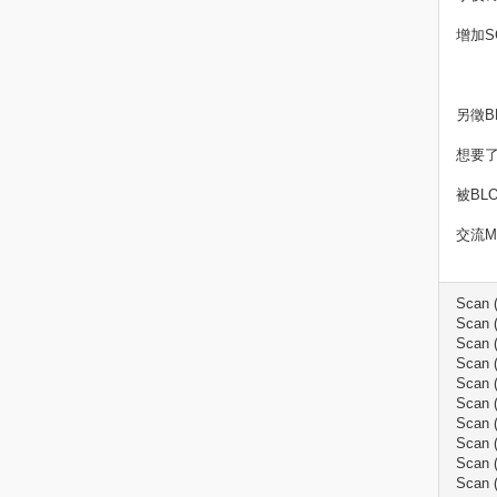
增加S
另徵B
想要了
被BL
交流M群
Scan (
Scan (
Scan (
Scan (
Scan (
Scan (
Scan (
Scan (
Scan (
Scan (