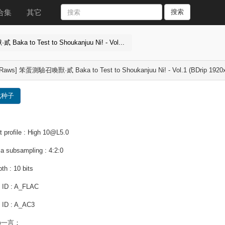
合集
其它
搜索
ka to Test to Shoukanjuu Ni! - Vol...
Raws] 笨蛋測驗召喚獸·貳 Baka to Test to Shoukanjuu Ni! - Vol.1 (BDrip 1920
载种子
 profile : High 10@L5.0
a subsampling : 4:2:0
pth : 10 bits
 ID : A_FLAC
 ID : A_AC3
の一言：