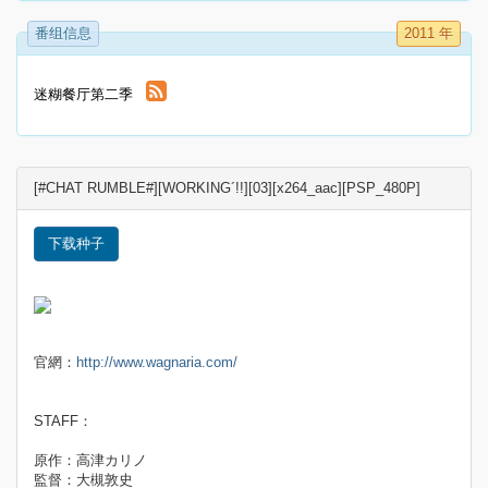
番组信息
2011 年
迷糊餐厅第二季
[#CHAT RUMBLE#][WORKING´!!][03][x264_aac][PSP_480P]
下载种子
官網：
http://www.wagnaria.com/
STAFF：
原作：高津カリノ
監督：大槻敦史