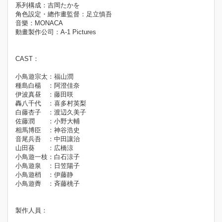
系列構成：吉岡たかを
角色設定・總作畫監督：足立慎吾
音樂：MONACA
動畫製作公司：A-1 Pictures
CAST：
小鳥遊宗太：福山潤
種島白楊 ：阿澄佳奈
伊波真昼 ：藤田咲
轟八千代 ：喜多村英梨
白藤杏子 ：渡辺久美子
佐藤潤 ：小野大輔
相馬博臣 ：神谷浩史
音尾兵吾 ：中田讓治
山田葵 ：広橋涼
小鳥遊一枝：白石涼子
小鳥遊泉 ：日笠陽子
小鳥遊梢 ：伊藤静
小鳥遊薺 ：斉藤桃子
製作人員：