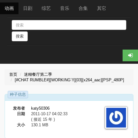
动画
日剧
综艺
音乐
合集
其它
搜索
首页
迷糊餐厅第二季
[#CHAT RUMBLE#][WORKING´!!][03][x264_aac][PSP_480P]
种子信息
发布者
katy50306
日期
2011-10-17 04:02:33
( 接近 15 年 )
大小
130.1 MB