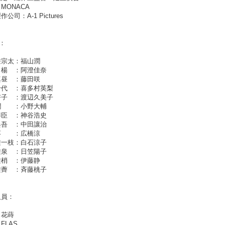
MONACA
公司：A-1 Pictures
T：
遊宗太：福山潤
白楊 ：阿澄佳奈
真昼 ：藤田咲
千代 ：喜多村英梨
杏子 ：渡辺久美子
潤 ：小野大輔
博臣 ：神谷浩史
兵吾 ：中田讓治
葵 ：広橋涼
遊一枝：白石涼子
遊泉 ：日笠陽子
遊梢 ：伊藤静
遊薺 ：斉藤桃子
人員：
：花蒔
FLAS