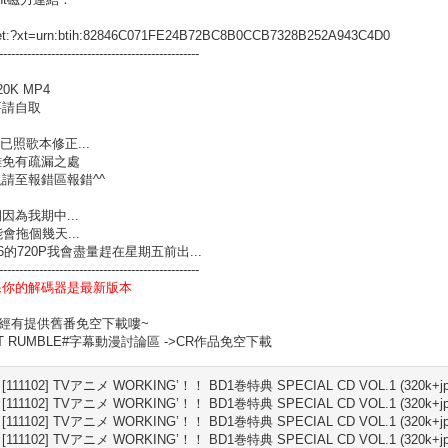
t:?xt=urn:btih:82846C071FE24B72BC8B0CCB7328B252A943C4D0
--------------------------------------------------
0K MP4
要請自取
D已照歌本修正...
難免有疏漏之處
請至報錯區報錯^^
因為我期中...
能會拖個幾天...
06的720P我會盡量趕在星期五前出...
--------------------------------------------------
保你的解碼器是最新版本
已經有提供舊番免空下載嘍~
AT RUMBLE#字幕動漫討論區 ->CR作品免空下載
 [111102] TVアニメ WORKING’！！ BD1巻特典 SPECIAL CD VOL.1 (320k+jpg)/
 [111102] TVアニメ WORKING’！！ BD1巻特典 SPECIAL CD VOL.1 (320k+jpg)/
 [111102] TVアニメ WORKING’！！ BD1巻特典 SPECIAL CD VOL.1 (320k+jpg)/
 [111102] TVアニメ WORKING’！！ BD1巻特典 SPECIAL CD VOL.1 (320k+jpg)/