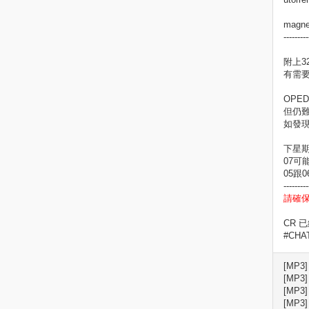
magne
---------
附上32
有需
OPE
但仍
如發現
下星期
07可
05跟
---------
請確
CR 
#CH
[MP3]
[MP3]
[MP3]
[MP3]