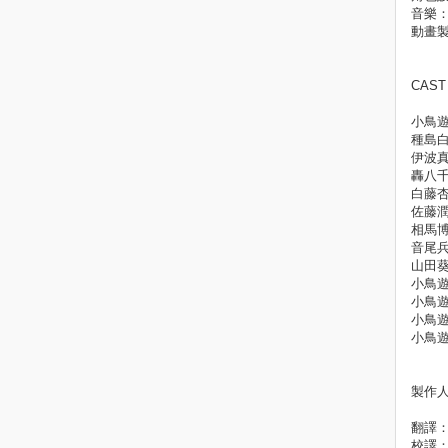
音樂：
動畫製作
CAS
小鳥
種島
伊波
轟八
白藤
佐藤
相馬
音尾
山田
小鳥
小鳥
小鳥
小鳥
製作
翻譯
校譯：