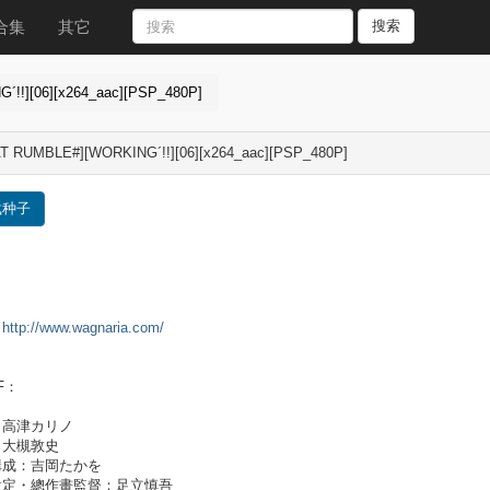
合集
其它
搜索
!!][06][x264_aac][PSP_480P]
T RUMBLE#][WORKING´!!][06][x264_aac][PSP_480P]
载种子
：
http://www.wagnaria.com/
F：
：高津カリノ
：大槻敦史
構成：吉岡たかを
設定・總作畫監督：足立慎吾