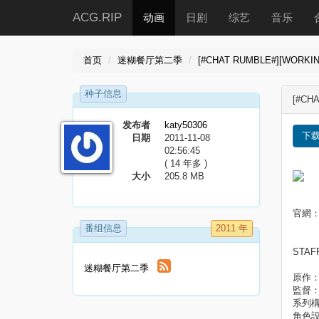
ACG.RIP
动画
日剧
综艺
音乐
首页
迷糊餐厅第二季
[#CHAT RUMBLE#][WORKING´
种子信息
[#CHA
发布者
katy50306
下
日期
2011-11-08
02:56:45
( 14 年多 )
大小
205.8 MB
官網
番组信息
2011 年
STAF
迷糊餐厅第二季
原作
監督
系列
角色