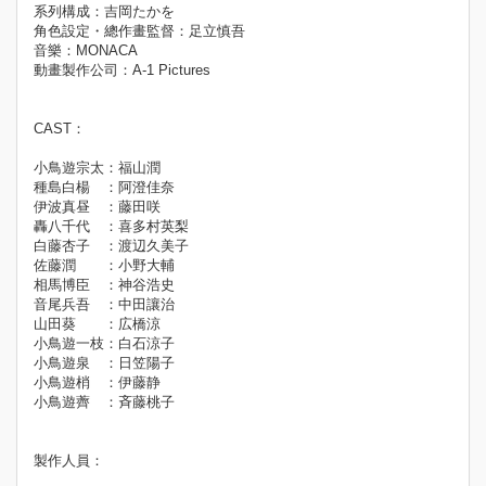
系列構成：吉岡たかを
角色設定・總作畫監督：足立慎吾
音樂：MONACA
動畫製作公司：A-1 Pictures
CAST：
小鳥遊宗太：福山潤
種島白楊 ：阿澄佳奈
伊波真昼 ：藤田咲
轟八千代 ：喜多村英梨
白藤杏子 ：渡辺久美子
佐藤潤 ：小野大輔
相馬博臣 ：神谷浩史
音尾兵吾 ：中田讓治
山田葵 ：広橋涼
小鳥遊一枝：白石涼子
小鳥遊泉 ：日笠陽子
小鳥遊梢 ：伊藤静
小鳥遊薺 ：斉藤桃子
製作人員：