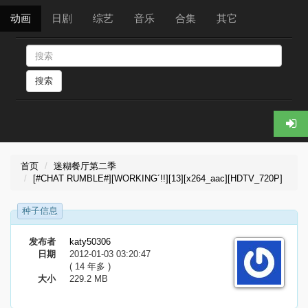
动画
日剧
综艺
音乐
合集
其它
搜索
首页
迷糊餐厅第二季
[#CHAT RUMBLE#][WORKING´!!][13][x264_aac][HDTV_720P]
种子信息
发布者
katy50306
日期
2012-01-03 03:20:47
( 14 年多 )
大小
229.2 MB