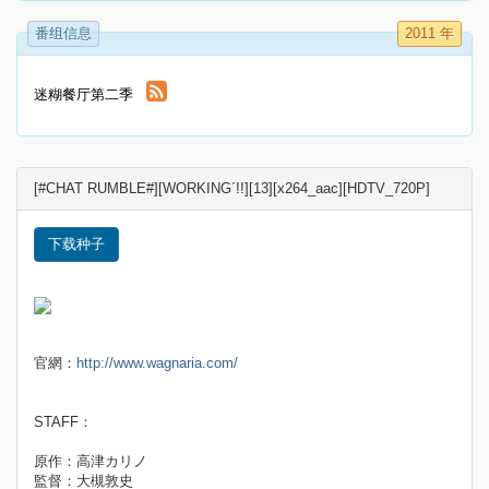
番组信息
2011 年
迷糊餐厅第二季
[#CHAT RUMBLE#][WORKING´!!][13][x264_aac][HDTV_720P]
下载种子
官網：
http://www.wagnaria.com/
STAFF：
原作：高津カリノ
監督：大槻敦史