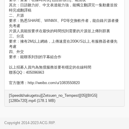
其次：日語聽力好、中文表達能力強，能獨立翻譯完一集動畫並按
時完成翻譯稿
二、片源
要求：熟悉SHARE、WINMX、PD等交換軟件者，能自錄片源者優
先考慮
片源人員能按要求在最快的時間找到需要的片源並上傳到群裏
三、分流
要求：擁有2M以上網絡，上傳速度在200K/S以上,有服務器者優先
考慮
四、外交
要求：能聯系到別的字幕組合作
以上招募人員均為無償服務並要有穩定的在線時間
聯系QQ：405096963
官方微博：http://weibo.com/u/1083550820
[Speed&hakugetsu][Zetsuen_no_Tempest][05][BIG5]
[1280x720].mp4 (178.1 MB)
Copyright 2014-2023 ACG.RIP.