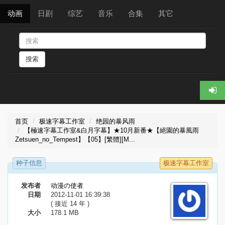
动画
日剧
综艺
音乐
合集
其它
搜索
首页
极速字幕工作室
绝园的暴风雨
【極速字幕工作室&白月字幕】★10月新番★【絕園的暴風雨
Zetsuen_no_Tempest】【05】[繁體][M...
种子信息
极速字幕工作室
发布者
动漫の使者
日期
2012-11-01 16:39:38
( 接近 14 年 )
大小
178.1 MB