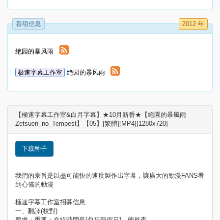
番组信息
2012 年
绝园的暴风雨
极速字幕工作室
绝园的暴风雨
【極速字幕工作室&白月字幕】★10月新番★【絕園的暴風雨
Zetsuen_no_Tempest】【05】[繁體][MP4][1280x720]
下载种子
我們的宗旨是以盡可能快的速度製作出字幕，讓廣大的動漫FANS看
到心儀的動漫
極速字幕工作室招募信息
一、翻譯(校對)
要求：重要：在線時間長[包括節假日]、能熬夜