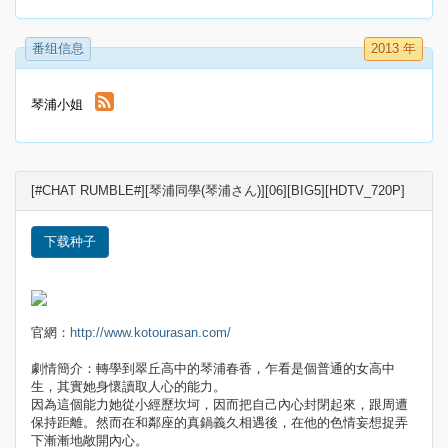
番组信息
2013 年
琴浦小姐
[#CHAT RUMBLE#][琴浦同學(琴浦さん)][06][BIG5][HDTV_720P]
下载种子
官網：
http://www.kotourasan.com/
劇情簡介：轉學到翠丘高中的琴浦春香，乍看是個普通的女高中
生，其實她身懷讀取人心的能力。
因為這個能力她從小經歷坎坷，因而把自己內心封閉起來，跟周遭
保持距離。然而在和鄰座的真鍋義久相遇後，在他的色情妄想捉弄
下漸漸地敞開內心。