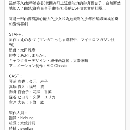
雖然不久她(琴浦春香)就因為盯上這個能力的御舟百合子，自然而然
地加入了由她(御舟百合子)擔任社長的ESP研究會的社團…
這是一部由擁有讀心能力的少女和為她癡迷的少年所編織而成的奇
幻愛情喜劇
STAFF：
原作：えのきづ（マンガごっちゃ連載中、マイクロマガジン社
刊）
監督：太田雅彦
脚本：あおしまたかし
キャラクターデザイン・総作画監督：大隈孝晴
アニメーション制作：AIC Classic
CAST：
琴浦 春香：金元 寿子
真鍋 義久：福島 潤
御舟 百合子：花澤 香菜
森谷 ヒヨリ：久保 ユリカ
室戸 大智：下野 紘
製作人員：
翻譯：hichung
校譯：水鏡緋羽
時軸：swellwin