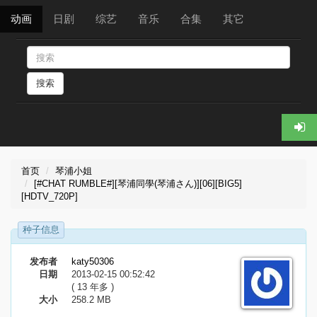
动画
日剧
综艺
音乐
合集
其它
搜索
首页
琴浦小姐
[#CHAT RUMBLE#][琴浦同學(琴浦さん)][06][BIG5]
[HDTV_720P]
种子信息
发布者
katy50306
日期
2013-02-15 00:52:42
( 13 年多 )
大小
258.2 MB