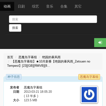
动画
日剧
综艺
音乐
合集
其它
搜索
首页
恶魔岛字幕组
绝园的暴风雨
【恶魔岛字幕组】★10月新番【绝园的暴风雨_Zetsuen no
Tempest】[23][GB][RMVB][8...
种子信息
恶魔岛字幕组
发布者
恶魔岛字幕组
日期
2013-03-21 18:05:20
( 13 年多 )
大小
123.5 MB