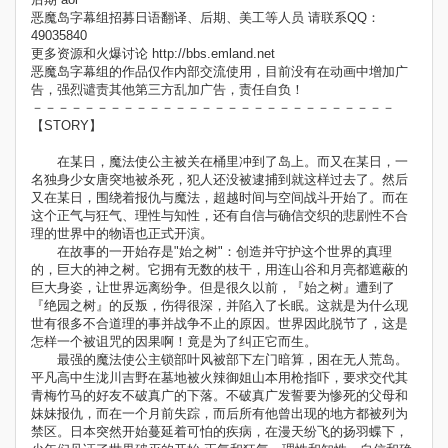
恶魔岛字幕组招募日语翻译、后期、美工等人员 请联系QQ：
49035840
更多资源和火爆讨论 http://bbs.emland.net
恶魔岛字幕组的作品仅作内部交流使用，目前没有在动画中增加广
告，强烈谴责其他第三方乱加广告，责任自负！
－－－－－－－－－－－－－－－－－－－－－－－－－－－－
【STORY】
在某日，魔法使公主被关在桶里冲到了岛上。而又在某日，一
名独身少女唐突地被杀死，犯人还没被逮捕到就这样过去了。然后
又在某日，围绕着报仇与魔法，超越时间与空间战斗开始了。而在
这个正气与狂气、理性与知性，还有自信与确信交织的悲剧性不合
理的世界中的物语也正式开演。
在故事的一开始存是"始之树"：创造并守护这个世界的真理
的，巨大的神之树。它拥有无数的枝干，用连山谷和月亮都遮蔽的
巨大身姿，让世界远离纷争。但是很久以前，『始之树』遭到了
『绝园之树』的反叛，伤得很深，并陷入了长眠。这就是为什么现
世有很多不合道理的事并战争不止的原因。世界因此脱节了，这是
怎样一个被诅咒的因果啊！竟是为了纠正它而生。
最强的魔法使公主锁部叶风被部下左门暗算，困在无人荒岛。
平凡高中生泷川吉野在墓地被火辣御姐山本用枪指吓，要求交代其
青梅竹马的好友不破真广的下落。不破真广发誓要为惨死的父母和
妹妹报仇，而在一个月前失踪，而后所有他曾出现的地方都被列为
禁区。日本突然开始蔓延着可怕的疾病，在漫天纷飞的扬羽蝶下，