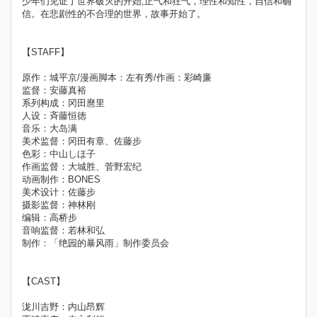
少年们见证了世界破灭的开始,正气和狂气，理性和知性，自信和确
信。在悲剧性的不合理的世界，故事开始了。
【STAFF】
原作：城平京/漫画脚本：左有秀/作画：彩崎廉
监督：安藤真裕
系列构成：冈田麿里
人设：斉藤恒徳
音乐：大岛满
美术监督：冈田有章、佐藤步
色彩：中山しほ子
作画监督：大城胜、菅野宏纪
动画制作：BONES
美术设计：佐藤步
摄影监督：神林刚
编辑：高桥步
音响监督：若林和弘
制作：「绝园的暴风雨」制作委员会
【CAST】
泷川吉野：内山昂辉