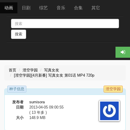
动画
日剧
综艺
音乐
合集
其它
搜索
首页
澄空学园
写真女友
[澄空学园][4月新番] 写真女友 第01话 MP4 720p
种子信息
澄空学园
发布者
sumisora
日期
2013-04-05 09:00:55
( 13 年多 )
大小
148.9 MB