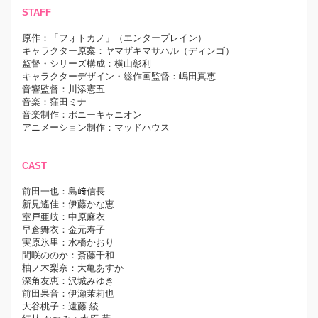
STAFF
原作：「フォトカノ」（エンターブレイン）
キャラクター原案：ヤマザキマサハル（ディンゴ）
監督・シリーズ構成：横山彰利
キャラクターデザイン・総作画監督：嶋田真恵
音響監督：川添憲五
音楽：窪田ミナ
音楽制作：ポニーキャニオン
アニメーション制作：マッドハウス
CAST
前田一也：島﨑信長
新見遙佳：伊藤かな恵
室戸亜岐：中原麻衣
早倉舞衣：金元寿子
実原氷里：水橋かおり
間咲ののか：斎藤千和
柚ノ木梨奈：大亀あすか
深角友恵：沢城みゆき
前田果音：伊瀬茉莉也
大谷桃子：遠藤 綾