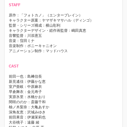
STAFF
原作：「フォトカノ」（エンターブレイン）
キャラクター原案：ヤマザキマサハル（ディンゴ）
監督・シリーズ構成：横山彰利
キャラクターデザイン・総作画監督：嶋田真恵
音響監督：川添憲五
音楽：窪田ミナ
音楽制作：ポニーキャニオン
アニメーション制作：マッドハウス
CAST
前田一也：島﨑信長
新見遙佳：伊藤かな恵
室戸亜岐：中原麻衣
早倉舞衣：金元寿子
実原氷里：水橋かおり
間咲ののか：斎藤千和
柚ノ木梨奈：大亀あすか
深角友恵：沢城みゆき
前田果音：伊瀬茉莉也
大谷桃子：遠藤 綾