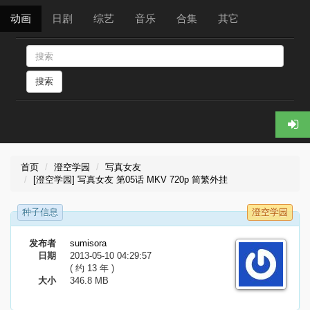
动画
日剧
综艺
音乐
合集
其它
搜索
首页
澄空学园
写真女友
[澄空学园] 写真女友 第05话 MKV 720p 简繁外挂
种子信息
澄空学园
发布者
sumisora
日期
2013-05-10 04:29:57
( 约 13 年 )
大小
346.8 MB