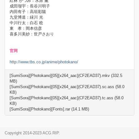
紅林 かつみ：水原 薫
成田瑠宇：長谷川明子
内田有子：高垣彩陽
九堂博道：緑川 光
中川行太：白石 稔
東 孝：岡本信彦
喜多川美紗：世戸さおり
官网
http://www.tbs.co.jp/anime/photokano/
[SumiSora][Photokano][05][x264_aac](CF2EAD37).mkv (332.5
MB)
[SumiSora][Photokano][05][x264_aac](CF2EAD37).sc.ass (58.0
KB)
[SumiSora][Photokano][05][x264_aac](CF2EAD37).tc.ass (58.0
KB)
[SumiSora][Photokano][Fonts].rar (14.1 MB)
Copyright 2014-2023 ACG.RIP.