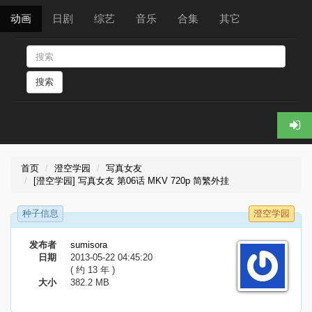
动画
日剧
综艺
音乐
合集
其它
搜索
首页
澄空学园
写真女友
[澄空学园] 写真女友 第06话 MKV 720p 简繁外挂
种子信息
澄空学园
发布者
sumisora
日期
2013-05-22 04:45:20
( 约 13 年 )
大小
382.2 MB