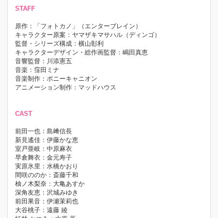
STAFF
原作：「フォトカノ」（エンターブレイン）
キャラクター原案：ヤマザキマサハル（ディンゴ）
監督・シリーズ構成：横山彰利
キャラクターデザイン・総作画監督：嶋田真恵
音響監督：川添憲五
音楽：窪田ミナ
音楽制作：ポニーキャニオン
アニメーション制作：マッドハウス
CAST
前田一也：島﨑信長
新見遙佳：伊藤かな恵
室戸亜岐：中原麻衣
早倉舞衣：金元寿子
実原氷里：水橋かおり
間咲ののか：斎藤千和
柚ノ木梨奈：大亀あすか
深角友恵：沢城みゆき
前田果音：伊瀬茉莉也
大谷桃子：遠藤 綾