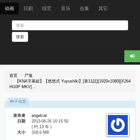
动画
日剧
综艺
音乐
合集
其它
搜索
首页
尸鬼
【KNA字幕組】【悠悠式 Yuyushiki】[第11話][1920x1080][X264
Hi10P MKV]...
种子信息
发布者
angelcat
日期
2013-06-26 10:15:50
( 约 13 年 )
大小
318.6 MB