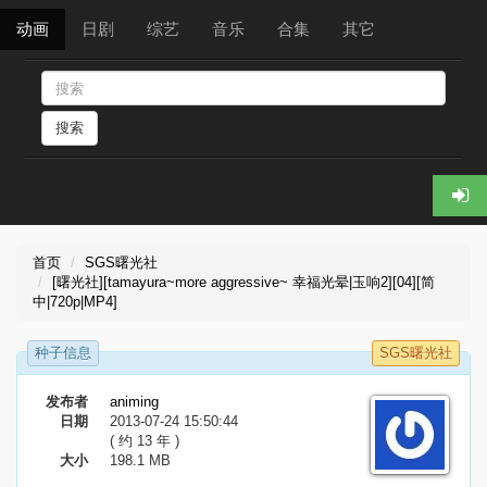
动画
日剧
综艺
音乐
合集
其它
搜索
首页
SGS曙光社
[曙光社][tamayura~more aggressive~ 幸福光晕|玉响2][04][简
中|720p|MP4]
种子信息
SGS曙光社
发布者
animing
日期
2013-07-24 15:50:44
( 约 13 年 )
大小
198.1 MB