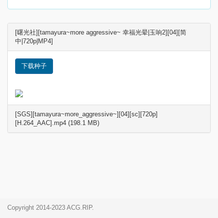
[曙光社][tamayura~more aggressive~ 幸福光晕|玉响2][04][简
中|720p|MP4]
下载种子
[SGS][tamayura~more_aggressive~][04][sc][720p]
[H.264_AAC].mp4 (198.1 MB)
Copyright 2014-2023 ACG.RIP.