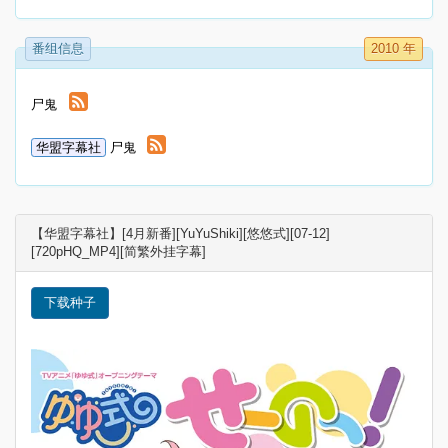
番组信息
2010 年
尸鬼
华盟字幕社
尸鬼
【华盟字幕社】[4月新番][YuYuShiki][悠悠式][07-12]
[720pHQ_MP4][简繁外挂字幕]
下载种子