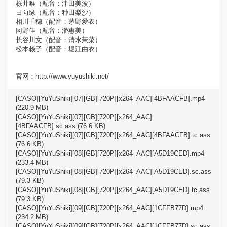
栎井唯（配音：津田美波）
日向缘（配音：种田梨沙）
相川千穗（配音：茅野爱衣）
冈野佳（配音：潘惠美）
长谷川文（配音：清水茉菜）
松本赖子（配音：堀江由衣）
官网：http://www.yuyushiki.net/
[CASO][YuYuShiki][07][GB][720P][x264_AAC][4BFAACFB].mp4
(220.9 MB)
[CASO][YuYuShiki][07][GB][720P][x264_AAC]
[4BFAACFB].sc.ass (76.6 KB)
[CASO][YuYuShiki][07][GB][720P][x264_AAC][4BFAACFB].tc.ass
(76.6 KB)
[CASO][YuYuShiki][08][GB][720P][x264_AAC][A5D19CED].mp4
(233.4 MB)
[CASO][YuYuShiki][08][GB][720P][x264_AAC][A5D19CED].sc.ass
(79.3 KB)
[CASO][YuYuShiki][08][GB][720P][x264_AAC][A5D19CED].tc.ass
(79.3 KB)
[CASO][YuYuShiki][09][GB][720P][x264_AAC][1CFFB77D].mp4
(234.2 MB)
[CASO][YuYuShiki][09][GB][720P][x264_AAC][1CFFB77D].sc.ass