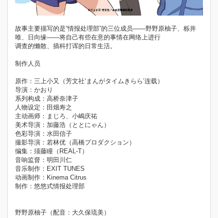
故事主要描写的是“情报处理部”的三位成员——野野原柚子、栎井
唯、日向缘——将自己有些在意的事情在网络上进行
调查的懒散、插科打诨的日常生活。
制作人员
原作：三上小又（芳文社‘まんがタイムきらら’连载）
导演：かおり
系列构成：高桥奈津子
人物设定：田畑寿之
主动画师：まじろ、小嶋庆祐
美术导演：加藤浩（ととにゃん）
色彩导演：水田信子
撮影导演：若林优（高橋プロダクション）
编集：须藤瞳（REAL-T）
音响监督：明田川仁
音乐制作：EXIT TUNES
动画制作：Kinema Citrus
制作：悠悠式情报处理部
野野原柚子（配音：大久保琉美）