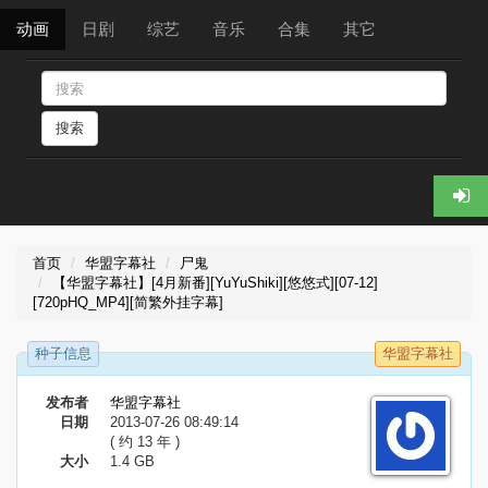
动画
日剧
综艺
音乐
合集
其它
搜索
首页
华盟字幕社
尸鬼
【华盟字幕社】[4月新番][YuYuShiki][悠悠式][07-12]
[720pHQ_MP4][简繁外挂字幕]
种子信息
华盟字幕社
发布者
华盟字幕社
日期
2013-07-26 08:49:14
( 约 13 年 )
大小
1.4 GB