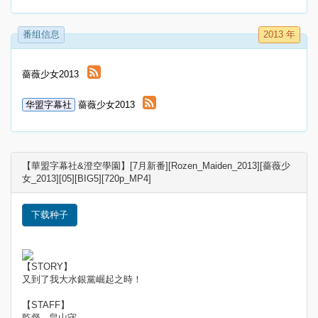
番组信息
2013 年
薔薇少女2013
华盟字幕社
薔薇少女2013
【華盟字幕社&澄空學園】[7月新番][Rozen_Maiden_2013][薔薇少
女_2013][05][BIG5][720p_MP4]
下载种子
【STORY】
又到了我大水銀黨崛起之時！
【STAFF】
監督 - 畠山守