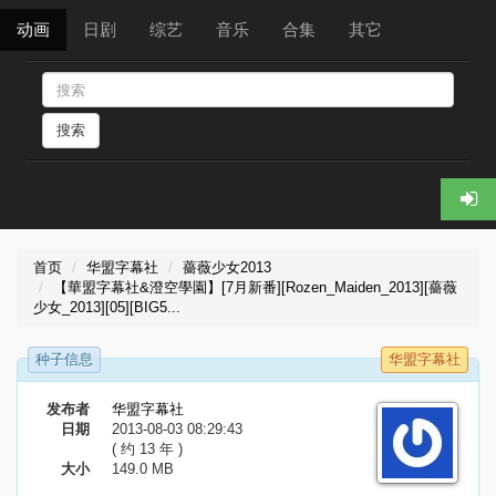
动画
日剧
综艺
音乐
合集
其它
搜索
首页
华盟字幕社
薔薇少女2013
【華盟字幕社&澄空學園】[7月新番][Rozen_Maiden_2013][薔薇
少女_2013][05][BIG5...
种子信息
华盟字幕社
发布者
华盟字幕社
日期
2013-08-03 08:29:43
( 约 13 年 )
大小
149.0 MB