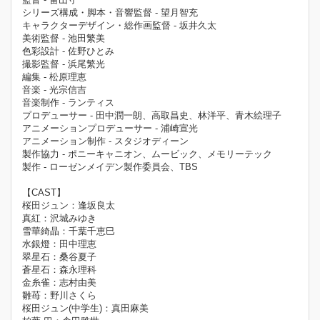
シリーズ構成・脚本・音響監督 - 望月智充
キャラクターデザイン・総作画監督 - 坂井久太
美術監督 - 池田繁美
色彩設計 - 佐野ひとみ
撮影監督 - 浜尾繁光
編集 - 松原理恵
音楽 - 光宗信吉
音楽制作 - ランティス
プロデューサー - 田中潤一朗、高取昌史、林洋平、青木絵理子
アニメーションプロデューサー - 浦崎宣光
アニメーション制作 - スタジオディーン
製作協力 - ポニーキャニオン、ムービック、メモリーテック
製作 - ローゼンメイデン製作委員会、TBS
【CAST】
桜田ジュン：逢坂良太
真紅：沢城みゆき
雪華綺晶：千葉千恵巳
水銀燈：田中理恵
翠星石：桑谷夏子
蒼星石：森永理科
金糸雀：志村由美
雛苺：野川さくら
桜田ジュン(中学生)：真田麻美