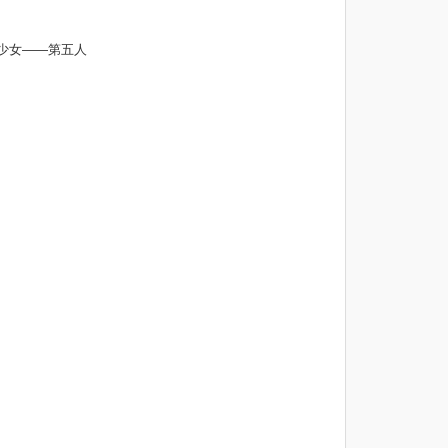
少女——第五人