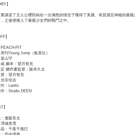
ORY】
主要講述了主人公櫻田純在一次偶然的情況下獲得了美麗、有質感且神秘的薔薇
紅，之後便捲入了薔薇少女們的戰鬥之中。
AFF】
EACH-PIT
周刊Young Jump（集英社）
：畠山守
成 腳本：望月智充
定 總作畫監督：阪井久太
監督：望月智充
：光宗信吉
：Lantis
：Studio DEEN
ST】
純：逢阪良太
：澤城美雪
綺晶：千葉千惠巳
燈：田中理惠