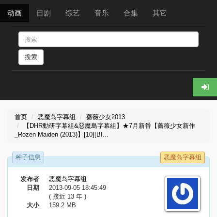
动画
日剧
综艺
音乐
合集
其它
搜索
首页
恶魔岛字幕组
薔薇少女2013
【DHR動研字幕組&惡魔島字幕組】★7月新番【薔薇少女新作
_Rozen Maiden (2013)】[10][BI...
种子信息
恶魔岛字幕组
发布者
恶魔岛字幕组
日期
2013-09-05 18:45:49
( 接近 13 年 )
大小
159.2 MB