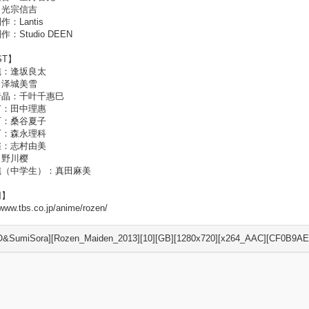
：光宗信吉
：Lantis
：Studio DEEN
ST】
纯：逢坂良太
：泽城美雪
绮晶：千叶千惠巳
灯：田中理惠
石：桑谷夏子
石：森永理科
雀：志村由美
：野川樱
纯（中学生）：真田麻美
网】
/www.tbs.co.jp/anime/rozen/
&SumiSora][Rozen_Maiden_2013][10][GB][1280x720][x264_AAC][CF0B9AE