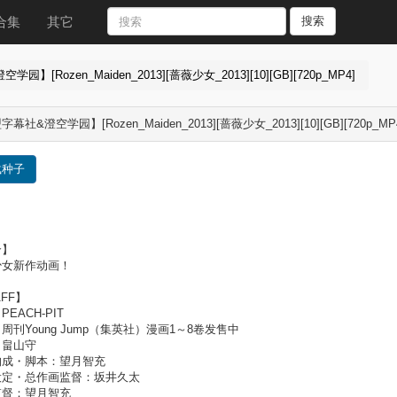
合集
其它
搜索
】[Rozen_Maiden_2013][蔷薇少女_2013][10][GB][720p_MP4]
幕社&澄空学园】[Rozen_Maiden_2013][蔷薇少女_2013][10][GB][720p_MP
载种子
介】
少女新作动画！
AFF】
EACH-PIT
周刊Young Jump（集英社）漫画1～8卷发售中
：畠山守
构成・脚本：望月智充
设定・总作画监督：坂井久太
监督：望月智充