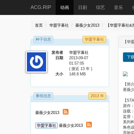
ACG.RIP
动画
日剧
综艺
音乐
首页
华盟字幕社
薔薇少女2013
【华盟字幕社&澄空学园
种子信息
华盟字幕社
【华盟字
发布者
华盟字幕社
下
日期
2013-09-07
01:57:05
( 接近 13 年 )
大小
148.8 MB
【简
蔷薇
番组信息
2013 年
【ST
原作：P
连载：
薔薇少女2013
监督
系列
华盟字幕社
薔薇少女2013
角色
音响