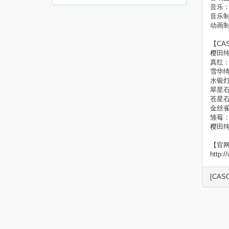
音乐
音乐制作
动画制作
【CA
樱田
真红
雪华
水银
翠星
苍星
金丝
雏莓
樱田
【官
http:/
[CASO