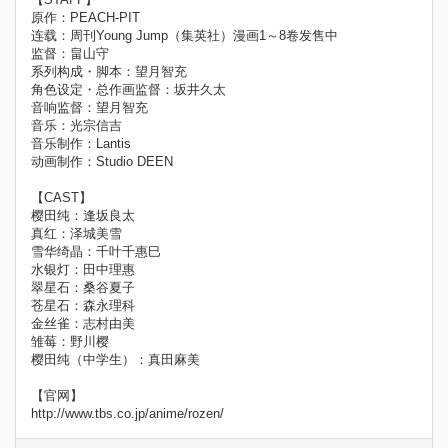
原作：PEACH-PIT
连载：周刊Young Jump（集英社）漫画1～8卷发售中
监督：畠山守
系列构成・脚本：望月智充
角色设定・总作画监督：坂井久太
音响监督：望月智充
音乐：光宗信吉
音乐制作：Lantis
动画制作：Studio DEEN
【CAST】
樱田纯：逢坂良太
真红：泽城美雪
雪华绮晶：千叶千惠巳
水银灯：田中理惠
翠星石：桑谷夏子
苍星石：森永理科
金丝雀：志村由美
雏莓：野川樱
樱田纯（中学生）：真田麻美
【官网】
http://www.tbs.co.jp/anime/rozen/