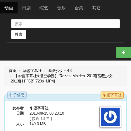
动画
日剧
综艺
音乐
合集
其它
搜索
首页
华盟字幕社
薔薇少女2013
【华盟字幕社&澄空学园】[Rozen_Maiden_2013][蔷薇少女
_2013][11][GB][720p_MP4]
种子信息
华盟字幕社
发布者
华盟字幕社
日期
2013-09-15 08:23:10
( 接近 13 年 )
大小
149.0 MB