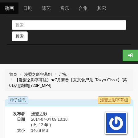
动画
日剧
综艺
音乐
合集
其它
搜索
首页
漫盟之影字幕组
尸鬼
【漫盟之影字幕組】★7月新番【东京食尸鬼_Tokyo Ghoul】[第
01話][繁體][720P_MP4]
种子信息
漫盟之影字幕组
发布者
漫盟之影
日期
2014-07-04 09:10:18
( 约 12 年 )
大小
146.8 MB