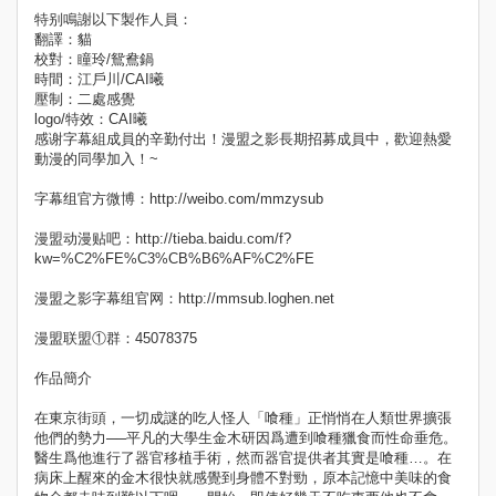
特别鳴謝以下製作人員：
翻譯：貓
校對：瞳玲/鴛鴦鍋
時間：江戶川/CAI曦
壓制：二處感覺
logo/特效：CAI曦
感谢字幕組成員的辛勤付出！漫盟之影長期招募成員中，歡迎熱愛
動漫的同學加入！~
字幕组官方微博：http://weibo.com/mmzysub
漫盟动漫贴吧：http://tieba.baidu.com/f?
kw=%C2%FE%C3%CB%B6%AF%C2%FE
漫盟之影字幕组官网：http://mmsub.loghen.net
漫盟联盟①群：45078375
作品簡介
在東京街頭，一切成謎的吃人怪人「喰種」正悄悄在人類世界擴張
他們的勢力──平凡的大學生金木研因爲遭到喰種獵食而性命垂危。
醫生爲他進行了器官移植手術，然而器官提供者其實是喰種…。在
病床上醒來的金木很快就感覺到身體不對勁，原本記憶中美味的食