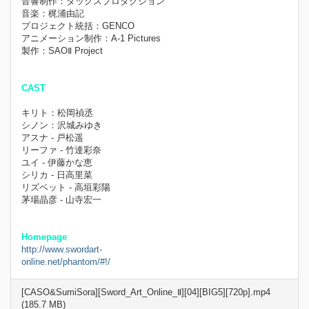
音響制作：ダックスプロダクション
音楽：梶浦由記
プロジェクト統括：GENCO
アニメーション制作：A-1 Pictures
製作：SAOⅡ Project
CAST
キリト：松岡禎丞
シノン：沢城みゆき
アスナ - 戸松遥
リーファ - 竹達彩奈
ユイ - 伊藤かな恵
シリカ - 日高里菜
リズベット - 高垣彩陽
茅場晶彦 - 山寺宏一
Homepage
http://www.swordart-
online.net/phantom/#!/
[CASO&SumiSora][Sword_Art_Online_Ⅱ][04][BIG5][720p].mp4
(185.7 MB)