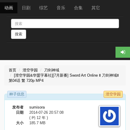
动画
日剧
综艺
音乐
合集
其它
搜索
首页
澄空学园
刀剑神域
[澄空学园&华盟字幕社][7月新番] Sword Art Online Ⅱ 刀剑神域Ⅱ
第04话 繁 720p MP4
种子信息
澄空学园
发布者
sumisora
日期
2014-07-26 20:57:08
( 约 12 年 )
大小
185.7 MB