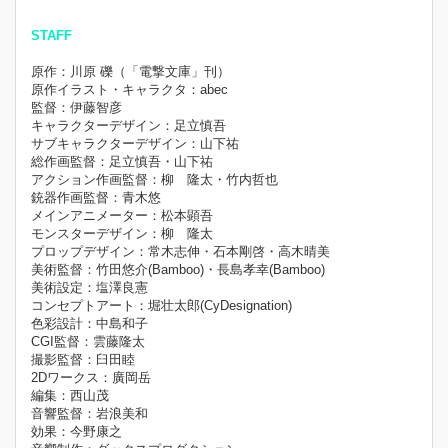
STAFF
原作：川原 礫（「電撃文庫」刊）
原作イラスト・キャラクタ：abec
監督：伊藤智彦
キャラクターデザイン：足立慎吾
サブキャラクターデザイン：山下祐
総作画監督：足立慎吾・山下祐
アクション作画監督：柳 隆太・竹内哲也
銃器作画監督：青木悠
メインアニメーター：松本顕吾
モンスターデザイン：柳 隆太
プロップデザイン：常木志伸・石本剛啓・高木晴美
美術監督：竹田悠介(Bamboo)・長島孝幸(Bamboo)
美術設定：塩澤良憲
コンセプトアート：堀壮太郎(CyDesignation)
色彩設計：中島和子
CGI監督：雲藤隆太
撮影監督：臼田睦
2Dワークス：廣岡岳
編集：西山茂
音響監督：岩浪美和
効果：今野康之