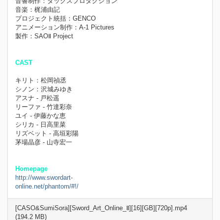
音響制作：ダックスプロダクション
音楽：梶浦由記
プロジェクト統括：GENCO
アニメーション制作：A-1 Pictures
製作：SAOⅡ Project
CAST
キリト：松岡禎丞
シノン：沢城みゆき
アスナ - 戸松遥
リーファ - 竹達彩奈
ユイ - 伊藤かな恵
シリカ - 日高里菜
リズベット - 高垣彩陽
茅場晶彦 - 山寺宏一
Homepage
http://www.swordart-
online.net/phantom/#!/
[CASO&SumiSora][Sword_Art_Online_Ⅱ][16][GB][720p].mp4
(194.2 MB)