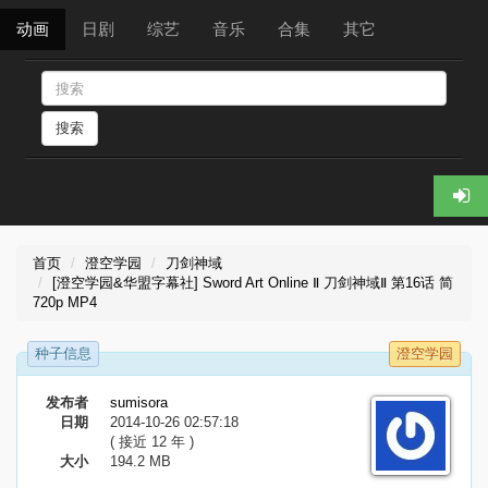
动画
日剧
综艺
音乐
合集
其它
搜索
首页
澄空学园
刀剑神域
[澄空学园&华盟字幕社] Sword Art Online Ⅱ 刀剑神域Ⅱ 第16话 简
720p MP4
种子信息
澄空学园
发布者
sumisora
日期
2014-10-26 02:57:18
( 接近 12 年 )
大小
194.2 MB