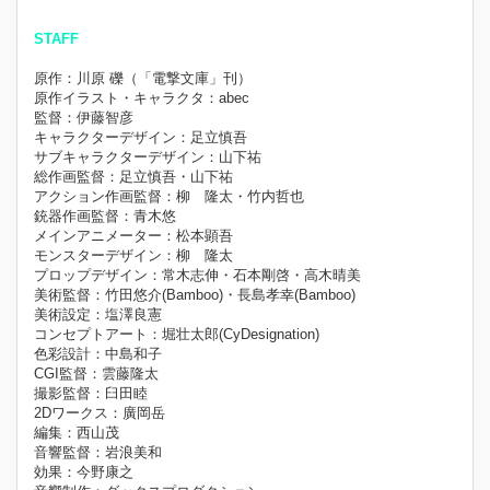
STAFF
原作：川原 礫（「電撃文庫」刊）
原作イラスト・キャラクタ：abec
監督：伊藤智彦
キャラクターデザイン：足立慎吾
サブキャラクターデザイン：山下祐
総作画監督：足立慎吾・山下祐
アクション作画監督：柳 隆太・竹内哲也
銃器作画監督：青木悠
メインアニメーター：松本顕吾
モンスターデザイン：柳 隆太
プロップデザイン：常木志伸・石本剛啓・高木晴美
美術監督：竹田悠介(Bamboo)・長島孝幸(Bamboo)
美術設定：塩澤良憲
コンセプトアート：堀壮太郎(CyDesignation)
色彩設計：中島和子
CGI監督：雲藤隆太
撮影監督：臼田睦
2Dワークス：廣岡岳
編集：西山茂
音響監督：岩浪美和
効果：今野康之