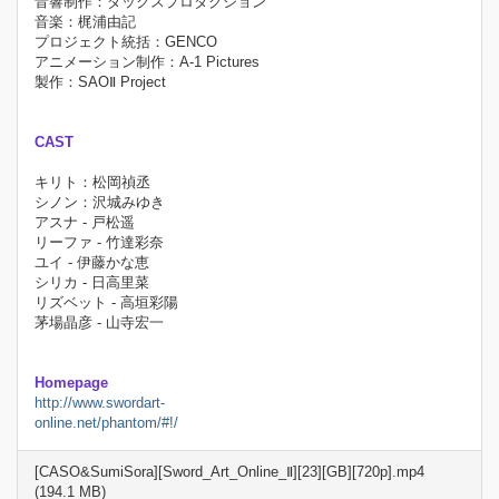
音響制作：ダックスプロダクション
音楽：梶浦由記
プロジェクト統括：GENCO
アニメーション制作：A-1 Pictures
製作：SAOⅡ Project
CAST
キリト：松岡禎丞
シノン：沢城みゆき
アスナ - 戸松遥
リーファ - 竹達彩奈
ユイ - 伊藤かな恵
シリカ - 日高里菜
リズベット - 高垣彩陽
茅場晶彦 - 山寺宏一
Homepage
http://www.swordart-
online.net/phantom/#!/
[CASO&SumiSora][Sword_Art_Online_Ⅱ][23][GB][720p].mp4
(194.1 MB)