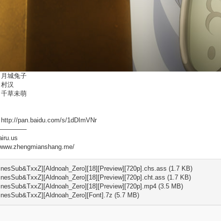
：月城兔子
：村汉
：千草未萌
tp://pan.baidu.com/s/1dDImVNr
—————
airu.us
//www.zhengmianshang.me/
.nesSub&TxxZ][Aldnoah_Zero][18][Preview][720p].chs.ass (1.7 KB)
.nesSub&TxxZ][Aldnoah_Zero][18][Preview][720p].cht.ass (1.7 KB)
R.nesSub&TxxZ][Aldnoah_Zero][18][Preview][720p].mp4 (3.5 MB)
R.nesSub&TxxZ][Aldnoah_Zero][Font].7z (5.7 MB)