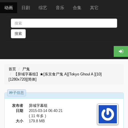
动画
日剧
综艺
音乐
合集
其它
搜索
首页
尸鬼
【异域字幕组】★[东京食尸鬼 A][Tokyo Ghoul A ][10]
[1280x720][简体]
种子信息
发布者
异域字幕组
日期
2015-03-14 06:40:21
( 11 年多 )
大小
179.8 MB