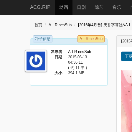
ACG.RIP
动画
日剧
综艺
音乐
首页
A.I.R.nesSub
[2015年4月番] 天香字幕社&A.I.
种子信息
A.I.R.nesSub
[201
发布者
A.I.R.nesSub
下
日期
2015-06-13
04:36:11
( 约 11 年 )
大小
394.1 MB